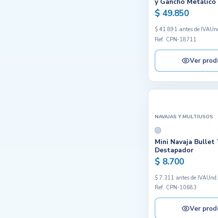
y Gancho Metálico
$ 49.850
$ 41.891 antes de IVA
Un
Ref. CPN-18711
Ver prod
NAVAJAS Y MULTIUSOS
Mini Navaja Bullet 
Destapador
$ 8.700
$ 7.311 antes de IVA
Und
Ref. CPN-10683
Ver prod