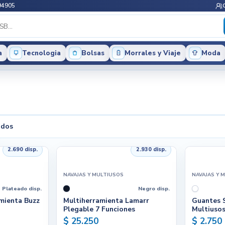
94905
a
Tecnologia
Bolsas
Morrales y Viaje
Moda
ados
2.690 disp.
2.930 disp.
NAVAJAS Y MULTIUSOS
NAVAJAS Y 
Plateado disp.
Negro disp.
mienta Buzz
Multiherramienta Lamarr
Guantes S
Plegable 7 Funciones
Multiusos
$ 25.250
$ 2.750