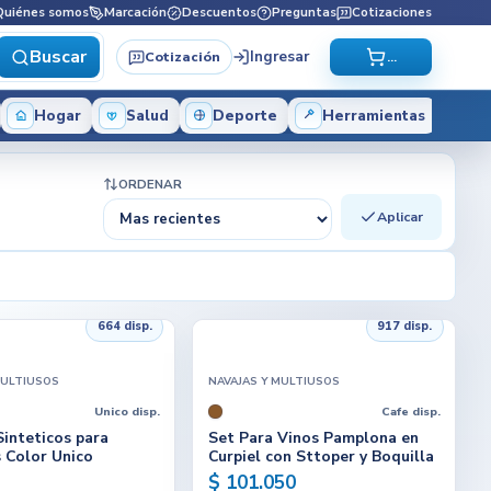
Quiénes somos
Marcación
Descuentos
Preguntas
Cotizaciones
Buscar
Ingresar
Cotización
...
Hogar
Salud
Deporte
Herramientas
ORDENAR
Aplicar
664 disp.
917 disp.
MULTIUSOS
NAVAJAS Y MULTIUSOS
Unico disp.
Cafe disp.
inteticos para
Set Para Vinos Pamplona en
 Color Unico
Curpiel con Sttoper y Boquilla
$ 101.050