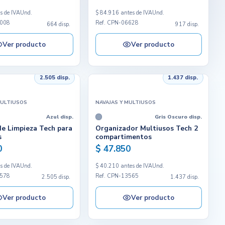
s de IVA
Und.
$ 84.916 antes de IVA
Und.
4008
Ref. CPN-06628
664 disp.
917 disp.
Ver producto
Ver producto
2.505 disp.
1.437 disp.
MULTIUSOS
NAVAJAS Y MULTIUSOS
Azul disp.
Gris Oscuro disp.
de Limpieza Tech para
Organizador Multiusos Tech 2
s
compartimentos
0
$ 47.850
s de IVA
Und.
$ 40.210 antes de IVA
Und.
3578
Ref. CPN-13565
2.505 disp.
1.437 disp.
Ver producto
Ver producto