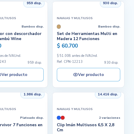
959 disp.
930 disp.
MULTIUSOS
NAVAJAS Y MULTIUSOS
Bamboo disp.
Bamboo disp.
or con descorchador
Set de Herramientas Multi en
Bambú Wine
Madera 12 Funciones
0
$ 60.700
es de IVA
Und.
$ 51.008 antes de IVA
Und.
4243
Ref. CPN-12213
959 disp.
930 disp.
Ver producto
Ver producto
1.986 disp.
14.416 disp.
MULTIUSOS
NAVAJAS Y MULTIUSOS
Plateado disp.
2 variaciones
rvivor 7 Funciones en
Clip Imán Multiusos 6,5 X 2,8
Cm