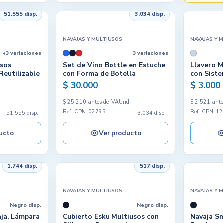
51.555 disp.
3.034 disp.
NAVAJAS Y MULTIUSOS
NAVAJAS Y 
+3 variaciones
3 variaciones
usos
Set de Vino Bottle en Estuche
Llavero M
Reutilizable
con Forma de Botella
con Siste
$ 30.000
$ 3.000
.
$ 25.210 antes de IVA
Und.
$ 2.521 ante
Ref. CPN-02795
Ref. CPN-1
51.555 disp.
3.034 disp.
ucto
Ver producto
1.744 disp.
517 disp.
NAVAJAS Y MULTIUSOS
NAVAJAS Y 
Negro disp.
Negro disp.
aja, Lámpara
Cubierto Esku Multiusos con
Navaja S