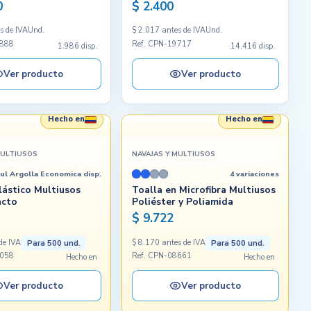
0
$ 2.400
s de IVA
Und.
$ 2.017 antes de IVA
Und.
9888
Ref. CPN-19717
1.986 disp.
14.416 disp.
Ver producto
Ver producto
Hecho en
Hecho en
MULTIUSOS
NAVAJAS Y MULTIUSOS
ul Argolla Economica disp.
4 variaciones
lástico Multiusos
Toalla en Microfibra Multiusos
acto
Poliéster y Poliamida
$ 9.722
Para 500 und.
Para 500 und.
de IVA
$ 8.170 antes de IVA
2058
Ref. CPN-08661
Hecho en
Hecho en
Ver producto
Ver producto