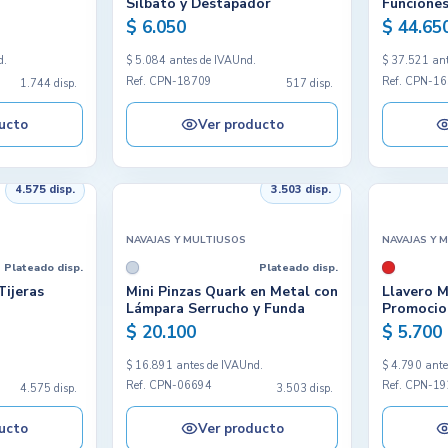
Silbato y Destapador
Funcione
$ 6.050
$ 44.65
d.
$ 5.084 antes de IVA
Und.
$ 37.521 ant
Ref. CPN-18709
Ref. CPN-1
1.744 disp.
517 disp.
ucto
Ver producto
4.575 disp.
3.503 disp.
NAVAJAS Y MULTIUSOS
NAVAJAS Y 
Plateado disp.
Plateado disp.
Tijeras
Mini Pinzas Quark en Metal con
Llavero M
Lámpara Serrucho y Funda
Promocio
$ 20.100
$ 5.700
.
$ 16.891 antes de IVA
Und.
$ 4.790 ante
Ref. CPN-06694
Ref. CPN-1
4.575 disp.
3.503 disp.
ucto
Ver producto