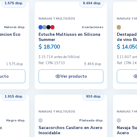
1.575 disp.
9.494 disp.
NAVAJAS Y MULTIUSOS
NAVAJAS Y 
Natural disp.
4 variaciones
uncion Eco
Estuche Multiusos en Silicona
Destapad
Summer
de vino 
$ 18.700
$ 14.05
.
$ 15.714 antes de IVA
Und.
$ 11.807 ant
Ref. CPN-15733
Ref. CPN-1
1.575 disp.
9.494 disp.
ucto
Ver producto
1.915 disp.
930 disp.
NAVAJAS Y MULTIUSOS
NAVAJAS Y 
Negro disp.
Plateado disp.
c
Sacacorchos Casilero en Acero
Navaja Su
Inoxidable
Acero