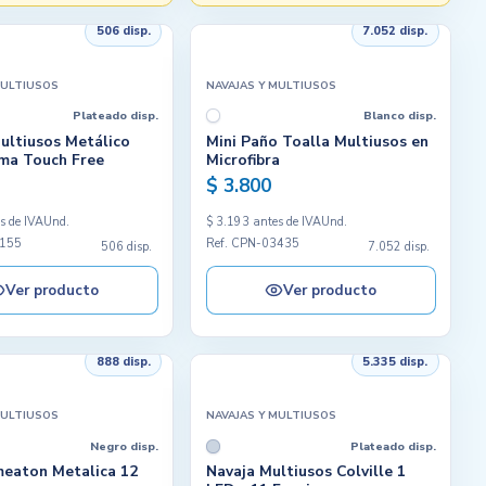
506 disp.
7.052 disp.
MULTIUSOS
NAVAJAS Y MULTIUSOS
Plateado disp.
Blanco disp.
ultiusos Metálico
Mini Paño Toalla Multiusos en
ma Touch Free
Microfibra
$ 3.800
s de IVA
Und.
$ 3.193 antes de IVA
Und.
2155
Ref. CPN-03435
506 disp.
7.052 disp.
Ver producto
Ver producto
888 disp.
5.335 disp.
MULTIUSOS
NAVAJAS Y MULTIUSOS
Negro disp.
Plateado disp.
meaton Metalica 12
Navaja Multiusos Colville 1