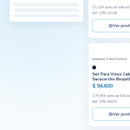
$ 5.294 antes de IVA
Und
Ref. CPN-20149
Ver prod
NAVAJAS Y MULTIUSOS
Set Para Vinos Ca
Sacacorcho Boquill
$ 94.600
$ 79.496 antes de IVA
Un
Ref. CPN-06625
Ver prod