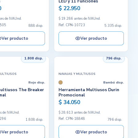
s
LED y 11 Funciones
0
$ 22.950
es de IVA
Und.
$ 19.286 antes de IVA
Und.
6505
Ref. CPN-10723
888 disp.
5.335 disp.
Ver producto
Ver producto
1.808 disp.
796 disp.
MULTIUSOS
NAVAJAS Y MULTIUSOS
Rojo disp.
Bambú disp.
ultiusos The Breaker
Herramienta Multiusos Durin
nal
Promocional
$ 34.050
s de IVA
Und.
$ 28.613 antes de IVA
Und.
9296
Ref. CPN-18848
1.808 disp.
796 disp.
Ver producto
Ver producto