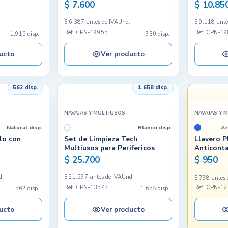
$ 7.600
$ 10.85
.
$ 6.387 antes de IVA
Und.
$ 9.118 ante
Ref. CPN-19955
Ref. CPN-1
1.915 disp.
930 disp.
ucto
Ver producto
562 disp.
1.658 disp.
NAVAJAS Y MULTIUSOS
NAVAJAS Y 
Natural disp.
Blanco disp.
Az
llo con
Set de Limpieza Tech
Llavero P
Multiusos para Perifericos
Anticont
$ 25.700
$ 950
d.
$ 21.597 antes de IVA
Und.
$ 798 antes 
Ref. CPN-13573
Ref. CPN-1
562 disp.
1.658 disp.
ucto
Ver producto