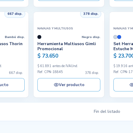
667 disp.
378 disp.
NAVAJAS Y MULTIUSOS
NAVAJAS Y 
Bambú disp.
Negro disp.
usos Thorin
Herramienta Multiusos Gimli
Set Herr
Promocional
Estuche M
$ 73.650
$ 23.70
d.
$ 61.891 antes de IVA
Und.
$ 19.916 ant
Ref. CPN-18845
Ref. CPN-1
667 disp.
378 disp.
ucto
Ver producto
Fin del listado