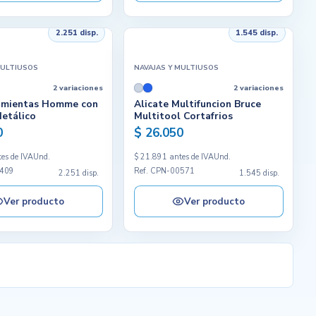
2.251 disp.
1.545 disp.
MULTIUSOS
NAVAJAS Y MULTIUSOS
2 variaciones
2 variaciones
amientas Homme con
Alicate Multifuncion Bruce
etálico
Multitool Cortafrios
0
$ 26.050
es de IVA
Und.
$ 21.891 antes de IVA
Und.
7409
Ref. CPN-00571
2.251 disp.
1.545 disp.
Ver producto
Ver producto