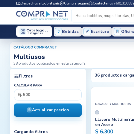
Despachos a todo el país
Compra segura
Contáctanos +60131085
Catálogo
Bebidas
Escritura
Oficin
Categorias
CATÁLOGO COMPRANET
Multiusos
38 productos publicados en esta categoría.
36 productos carg
Filtros
CALCULAR PARA
NAVAJAS Y MULTIUSOS
Actualizar precios
Llavero Multiherra
en Acero
$ 6.300
Cargando filtros