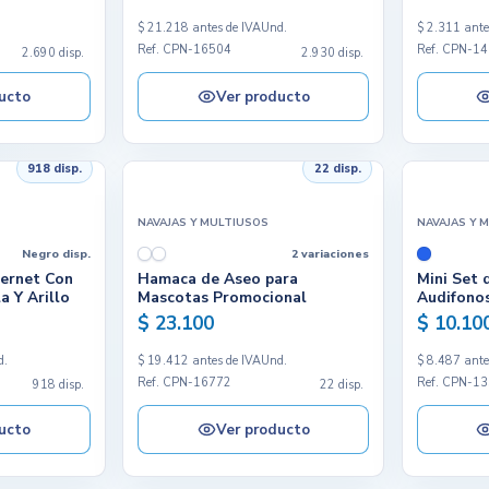
.
$ 21.218 antes de IVA
Und.
$ 2.311 ante
Ref. CPN-16504
Ref. CPN-1
2.690 disp.
2.930 disp.
ucto
Ver producto
918 disp.
22 disp.
NAVAJAS Y MULTIUSOS
NAVAJAS Y 
Negro disp.
2 variaciones
bernet Con
Hamaca de Aseo para
Mini Set 
a Y Arillo
Mascotas Promocional
Audifono
$ 23.100
$ 10.10
d.
$ 19.412 antes de IVA
Und.
$ 8.487 ante
Ref. CPN-16772
Ref. CPN-1
918 disp.
22 disp.
ucto
Ver producto