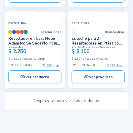
70.633 disp.
3.029 disp.
ESCRITURA
ESCRITURA
5 variaciones
Blanco disp.
Resaltador en Cera Neon
Estuche para 2
Adam No Se Seca No incluye
Resaltadores en Plástico
estuche
No incluye resaltadores
$ 2.250
$ 8.100
$ 1.891 antes de IVA
Und.
$ 6.807 antes de IVA
Und.
Ref. CPN-04880
Ref. CPN-04878
70.633 disp.
3.029 disp.
Ver producto
Ver producto
Desplázate para ver más productos