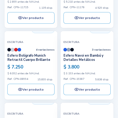
$ 2.899 antes de IVA
Und.
$ 5.210 antes de IVA
Und.
Ref. CPN-11715
Ref. CPN-11176
1.135 disp.
4.529 disp.
Ver producto
Ver producto
15.899 disp.
5.838 disp.
ESCRITURA
ESCRITURA
4 variaciones
3 variaciones
Esfero Bolígrafo Munich
Esfero Navoi en Bambú y
Retractil Cuerpo Brillante
Detalles Metálicos
$ 7.250
$ 3.800
$ 6.092 antes de IVA
Und.
$ 3.193 antes de IVA
Und.
Ref. CPN-08994
Ref. CPN-19387
15.899 disp.
5.838 disp.
Ver producto
Ver producto
12.338 disp.
11.140 disp.
ESCRITURA
ESCRITURA