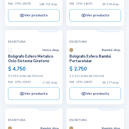
Ref. CPN-18955
Ref. CPN-14035
148.719 disp.
38.376 disp.
Ver producto
Ver producto
2.161 disp.
38.177 disp.
ESCRITURA
ESCRITURA
Unico disp.
Bambú disp.
Boligrafo Esfero Metalico
Boligrafo Esfero Bambú
Oslo Sistema Giratorio
Portacelular
$ 4.750
$ 2.750
$ 3.992 antes de IVA
Und.
$ 2.311 antes de IVA
Und.
Ref. CPN-13967
Ref. CPN-13835
2.161 disp.
38.177 disp.
Ver producto
Ver producto
3.603 disp.
8.944 disp.
ESCRITURA
ESCRITURA
Bambú disp.
Bambú disp.