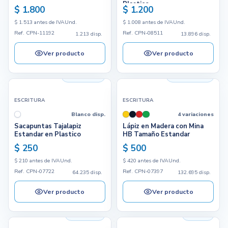
Plastico
$ 1.800
$ 1.200
$ 1.513 antes de IVA
Und.
$ 1.008 antes de IVA
Und.
Ref. CPN-11192
Ref. CPN-08511
1.213 disp.
13.896 disp.
Ver producto
Ver producto
64.235 disp.
132.695 disp.
ESCRITURA
ESCRITURA
Blanco disp.
4 variaciones
Sacapuntas Tajalapiz
Lápiz en Madera con Mina
Estandar en Plastico
HB Tamaño Estandar
$ 250
$ 500
$ 210 antes de IVA
Und.
$ 420 antes de IVA
Und.
Ref. CPN-07722
Ref. CPN-07397
64.235 disp.
132.695 disp.
Ver producto
Ver producto
2.915 disp.
28 disp.