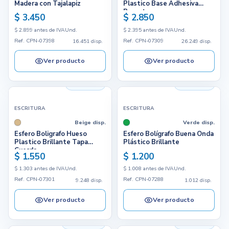
Madera con Tajalapiz
Plastico Base Adhesiva
Resorte
$ 3.450
$ 2.850
$ 2.899 antes de IVA
Und.
$ 2.395 antes de IVA
Und.
Ref. CPN-07398
Ref. CPN-07309
16.451 disp.
26.249 disp.
Ver producto
Ver producto
9.248 disp.
1.012 disp.
ESCRITURA
ESCRITURA
Beige disp.
Verde disp.
Esfero Boligrafo Hueso
Esfero Bolígrafo Buena Onda
Plastico Brillante Tapa
Plástico Brillante
Cuerda
$ 1.550
$ 1.200
$ 1.303 antes de IVA
Und.
$ 1.008 antes de IVA
Und.
Ref. CPN-07301
Ref. CPN-07288
9.248 disp.
1.012 disp.
Ver producto
Ver producto
13.565 disp.
2.911 disp.