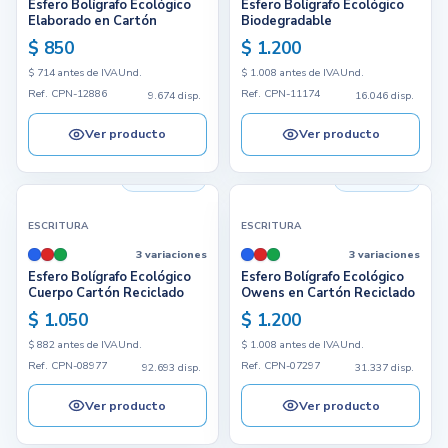
Esfero Bolígrafo Ecológico
Esfero Bolígrafo Ecológico
Elaborado en Cartón
Biodegradable
$ 850
$ 1.200
$ 714 antes de IVA
Und.
$ 1.008 antes de IVA
Und.
Ref. CPN-12886
Ref. CPN-11174
9.674 disp.
16.046 disp.
Ver producto
Ver producto
92.693 disp.
31.337 disp.
ESCRITURA
ESCRITURA
3 variaciones
3 variaciones
Esfero Bolígrafo Ecológico
Esfero Bolígrafo Ecológico
Cuerpo Cartón Reciclado
Owens en Cartón Reciclado
$ 1.050
$ 1.200
$ 882 antes de IVA
Und.
$ 1.008 antes de IVA
Und.
Ref. CPN-08977
Ref. CPN-07297
92.693 disp.
31.337 disp.
Ver producto
Ver producto