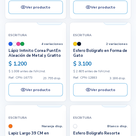
Ver producto
Ver producto
29.755 disp.
3.186 disp.
ESCRITURA
ESCRITURA
4 variaciones
2 variaciones
Lápiz Infinito Corea PuntEn
Esfero Bolígrafo en Forma de
Aleación de Metal y Grafito
Gato
$ 1.200
$ 3.100
$ 1.008 antes de IVA
Und.
$ 2.605 antes de IVA
Und.
Ref. CPN-16773
Ref. CPN-12883
29.755 disp.
3.186 disp.
Ver producto
Ver producto
16.451 disp.
26.249 disp.
ESCRITURA
ESCRITURA
Naranja disp.
Blanco disp.
Lapiz Largo 39 CM en
Esfero Boligrafo Resorte