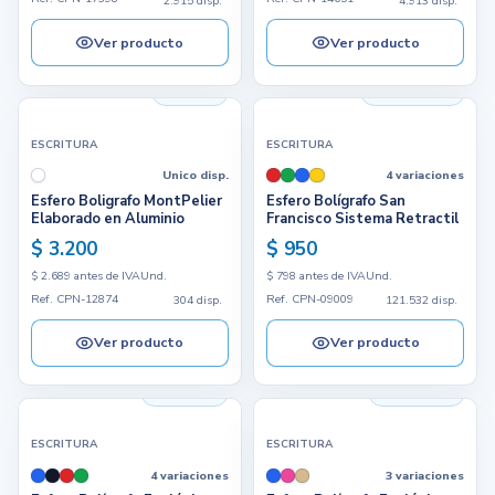
2.915 disp.
4.913 disp.
Ver producto
Ver producto
304 disp.
121.532 disp.
ESCRITURA
ESCRITURA
Unico disp.
4 variaciones
Esfero Boligrafo MontPelier
Esfero Bolígrafo San
Elaborado en Aluminio
Francisco Sistema Retractil
$ 3.200
$ 950
$ 2.689 antes de IVA
Und.
$ 798 antes de IVA
Und.
Ref. CPN-12874
Ref. CPN-09009
304 disp.
121.532 disp.
Ver producto
Ver producto
9.674 disp.
16.046 disp.
ESCRITURA
ESCRITURA
4 variaciones
3 variaciones