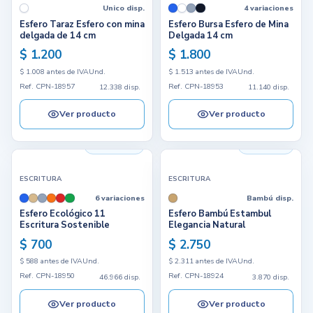
Unico disp.
4 variaciones
Esfero Taraz Esfero con mina
Esfero Bursa Esfero de Mina
delgada de 14 cm
Delgada 14 cm
$ 1.200
$ 1.800
$ 1.008 antes de IVA
Und.
$ 1.513 antes de IVA
Und.
Ref. CPN-18957
Ref. CPN-18953
12.338 disp.
11.140 disp.
Ver producto
Ver producto
46.966 disp.
3.870 disp.
ESCRITURA
ESCRITURA
6 variaciones
Bambú disp.
Esfero Ecológico 11
Esfero Bambú Estambul
Escritura Sostenible
Elegancia Natural
$ 700
$ 2.750
$ 588 antes de IVA
Und.
$ 2.311 antes de IVA
Und.
Ref. CPN-18950
Ref. CPN-18924
46.966 disp.
3.870 disp.
Ver producto
Ver producto