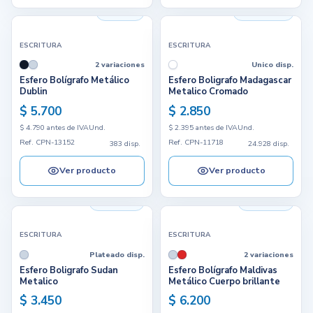
383 disp.
24.928 disp.
ESCRITURA
ESCRITURA
2 variaciones
Unico disp.
Esfero Bolígrafo Metálico
Esfero Boligrafo Madagascar
Dublin
Metalico Cromado
$ 5.700
$ 2.850
$ 4.790 antes de IVA
Und.
$ 2.395 antes de IVA
Und.
Ref. CPN-13152
Ref. CPN-11718
383 disp.
24.928 disp.
Ver producto
Ver producto
1.135 disp.
4.529 disp.
ESCRITURA
ESCRITURA
Plateado disp.
2 variaciones
Esfero Boligrafo Sudan
Esfero Bolígrafo Maldivas
Metalico
Metálico Cuerpo brillante
$ 3.450
$ 6.200