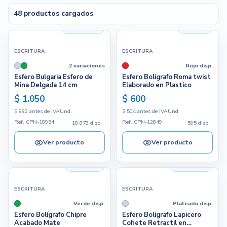
48 productos cargados
CALCULAR PARA
18.878 disp.
595 disp.
ESCRITURA
ESCRITURA
Actualizar precios
2 variaciones
Rojo disp.
Esfero Bulgaria Esfero de
Esfero Boligrafo Roma twist
Mina Delgada 14 cm
Elaborado en Plastico
Cargando filtros
$ 1.050
$ 600
$ 882 antes de IVA
Und.
$ 504 antes de IVA
Und.
Ref. CPN-18954
Ref. CPN-12849
18.878 disp.
595 disp.
Ver producto
Ver producto
1.213 disp.
13.896 disp.
ESCRITURA
ESCRITURA
Verde disp.
Plateado disp.
Esfero Bolígrafo Chipre
Esfero Boligrafo Lapicero
Acabado Mate
Cohete Retractil en