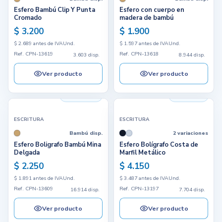
Esfero Bambú Clip Y Punta
Esfero con cuerpo en
Cromado
madera de bambú
$ 3.200
$ 1.900
$ 2.689 antes de IVA
Und.
$ 1.597 antes de IVA
Und.
Ref. CPN-13619
Ref. CPN-13618
3.603 disp.
8.944 disp.
Ver producto
Ver producto
16.914 disp.
7.704 disp.
ESCRITURA
ESCRITURA
Bambú disp.
2 variaciones
Esfero Boligrafo Bambú Mina
Esfero Bolígrafo Costa de
Delgada
Marfil Metálico
$ 2.250
$ 4.150
$ 1.891 antes de IVA
Und.
$ 3.487 antes de IVA
Und.
Ref. CPN-13609
Ref. CPN-13197
16.914 disp.
7.704 disp.
Ver producto
Ver producto