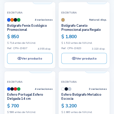
4.955 disp.
3.320 disp.
ESCRITURA
ESCRITURA
4 variaciones
Natural disp.
Bolígrafo Fenix Ecológico
Bolígrafo Canelo
Promocional
Promocional para Regalo
$ 850
$ 1.800
$ 714 antes de IVA
Und.
$ 1.513 antes de IVA
Und.
Ref. CPN-19637
Ref. CPN-19629
4.955 disp.
3.320 disp.
Ver producto
Ver producto
148.719 disp.
38.376 disp.
ESCRITURA
ESCRITURA
4 variaciones
3 variaciones
Esfero Portugal Esfero
Esfero Boligrafo Metalico
Delgada 14 cm
Escocia
$ 700
$ 3.200
$ 588 antes de IVA
Und.
$ 2.689 antes de IVA
Und.