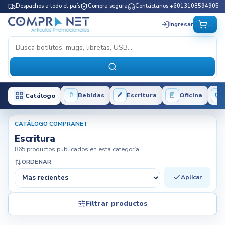
Despachos a todo el país
Compra segura
Contáctanos +6013108594905
...
Ingresar
Bebidas
Escritura
Oficina
Catálogo
CATÁLOGO COMPRANET
Escritura
865 productos publicados en esta categoría.
ORDENAR
Aplicar
Filtrar productos
Filtros