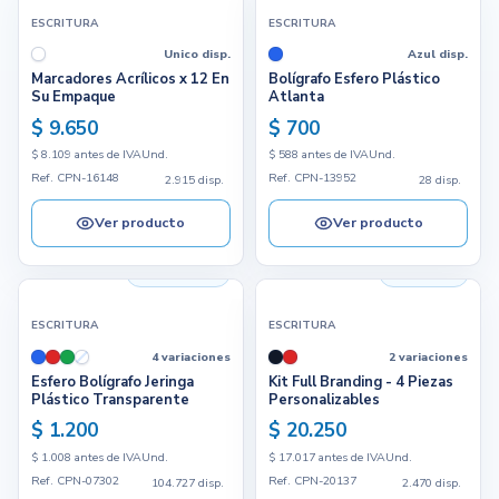
ESCRITURA
ESCRITURA
Unico disp.
Azul disp.
Marcadores Acrílicos x 12 En
Bolígrafo Esfero Plástico
Su Empaque
Atlanta
$ 9.650
$ 700
$ 8.109 antes de IVA
Und.
$ 588 antes de IVA
Und.
Ref. CPN-16148
Ref. CPN-13952
2.915 disp.
28 disp.
Ver producto
Ver producto
104.727 disp.
2.470 disp.
ESCRITURA
ESCRITURA
4 variaciones
2 variaciones
Esfero Bolígrafo Jeringa
Kit Full Branding - 4 Piezas
Plástico Transparente
Personalizables
$ 1.200
$ 20.250
$ 1.008 antes de IVA
Und.
$ 17.017 antes de IVA
Und.
Ref. CPN-07302
Ref. CPN-20137
104.727 disp.
2.470 disp.