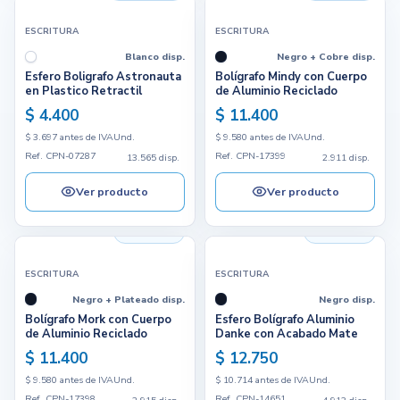
ESCRITURA
ESCRITURA
Blanco disp.
Negro + Cobre disp.
Esfero Boligrafo Astronauta
Bolígrafo Mindy con Cuerpo
en Plastico Retractil
de Aluminio Reciclado
$ 4.400
$ 11.400
$ 3.697 antes de IVA
Und.
$ 9.580 antes de IVA
Und.
Ref. CPN-07287
Ref. CPN-17399
13.565 disp.
2.911 disp.
Ver producto
Ver producto
2.915 disp.
4.913 disp.
ESCRITURA
ESCRITURA
Negro + Plateado disp.
Negro disp.
Bolígrafo Mork con Cuerpo
Esfero Bolígrafo Aluminio
de Aluminio Reciclado
Danke con Acabado Mate
$ 11.400
$ 12.750
$ 9.580 antes de IVA
Und.
$ 10.714 antes de IVA
Und.
Ref. CPN-17398
Ref. CPN-14651