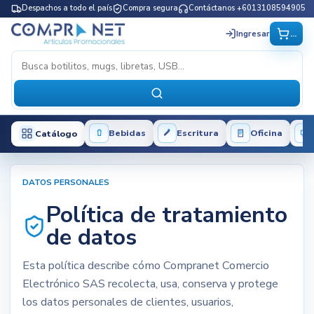
Despachos a todo el país
Compra segura
Contáctanos +6013108594905
...
Ingresar
Bebidas
Escritura
Oficina
Catálogo
DATOS PERSONALES
Política de tratamiento
de datos
Esta política describe cómo Compranet Comercio
Electrónico SAS recolecta, usa, conserva y protege
los datos personales de clientes, usuarios,