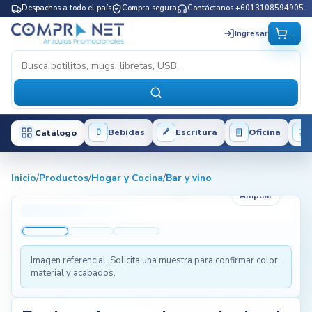
Despachos a todo el país
Compra segura
Contáctanos +6013108594905
...
Ingresar
Bebidas
Escritura
Oficina
Catálogo
Inicio
/
Productos
/
Hogar y Cocina
/
Bar y vino
Ampliar
Imagen referencial. Solicita una muestra para confirmar color,
material y acabados.