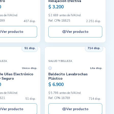
tro
Relajación Efectiva
0
$ 3.200
es de IVA
Und.
$ 2.689 antes de IVA
Und.
9099
Ref. CPN-18825
407 disp.
2.251 disp.
Ver producto
Ver producto
51 disp.
714 disp.
LLEZA
SALUD Y BELLEZA
Unico disp.
Lila disp.
e Uñas Electrónico
Baldecito Lavabrochas
y Seguro
Plástico
0
$ 6.900
es de IVA
Und.
$ 5.798 antes de IVA
Und.
8821
Ref. CPN-18789
51 disp.
714 disp.
Ver producto
Ver producto