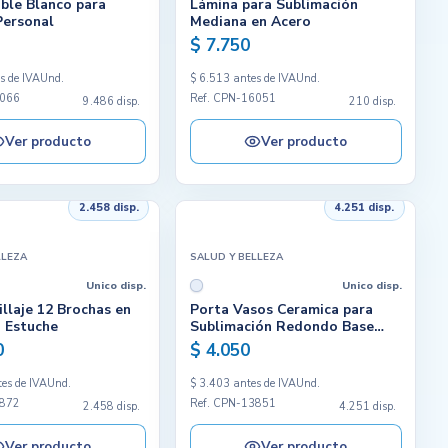
ble Blanco para
Lámina para Sublimación
Personal
Mediana en Acero
$ 7.750
s de IVA
Und.
$ 6.513 antes de IVA
Und.
6066
Ref. CPN-16051
9.486 disp.
210 disp.
Ver producto
Ver producto
2.458 disp.
4.251 disp.
LLEZA
SALUD Y BELLEZA
Unico disp.
Unico disp.
llaje 12 Brochas en
Porta Vasos Ceramica para
 Estuche
Sublimación Redondo Base
Corcho
0
$ 4.050
es de IVA
Und.
$ 3.403 antes de IVA
Und.
3872
Ref. CPN-13851
2.458 disp.
4.251 disp.
Ver producto
Ver producto