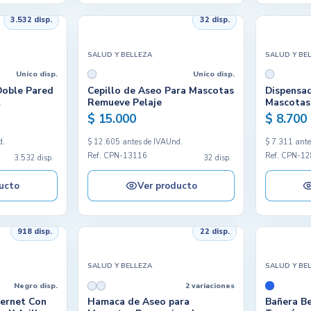
3.532 disp.
32 disp.
SALUD Y BELLEZA
SALUD Y BE
Unico disp.
Unico disp.
Doble Pared
Cepillo de Aseo Para Mascotas
Dispensa
l
Remueve Pelaje
Mascotas 
$ 15.000
$ 8.700
d.
$ 12.605 antes de IVA
Und.
$ 7.311 ante
Ref. CPN-13116
Ref. CPN-1
3.532 disp.
32 disp.
ucto
Ver producto
918 disp.
22 disp.
SALUD Y BELLEZA
SALUD Y BE
Negro disp.
2 variaciones
bernet Con
Hamaca de Aseo para
Bañera Be