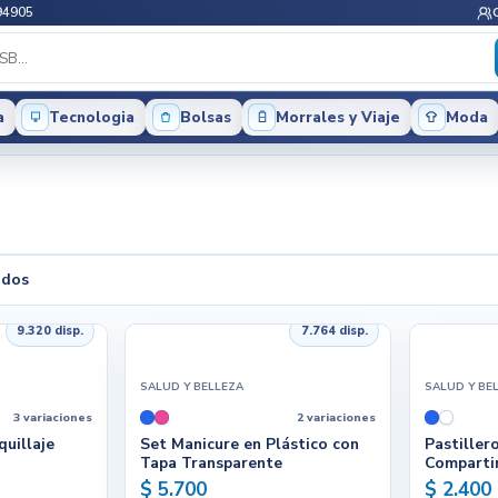
94905
a
Tecnologia
Bolsas
Morrales y Viaje
Moda
ados
9.320 disp.
7.764 disp.
SALUD Y BELLEZA
SALUD Y BE
3 variaciones
2 variaciones
uillaje
Set Manicure en Plástico con
Pastiller
Tapa Transparente
Comparti
$ 5.700
$ 2.400