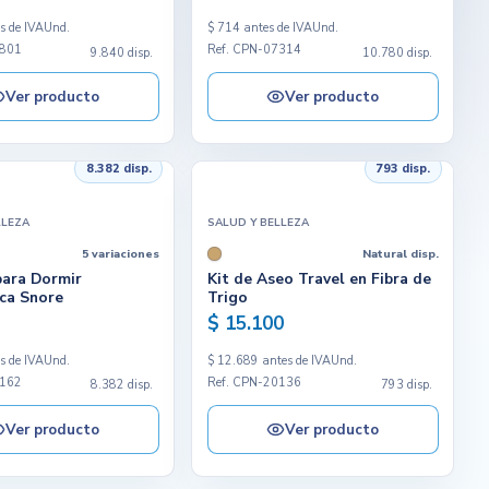
s de IVA
Und.
$ 714 antes de IVA
Und.
6801
Ref. CPN-07314
9.840 disp.
10.780 disp.
Ver producto
Ver producto
8.382 disp.
793 disp.
LLEZA
SALUD Y BELLEZA
5 variaciones
Natural disp.
para Dormir
Kit de Aseo Travel en Fibra de
ca Snore
Trigo
$ 15.100
s de IVA
Und.
$ 12.689 antes de IVA
Und.
0162
Ref. CPN-20136
8.382 disp.
793 disp.
Ver producto
Ver producto