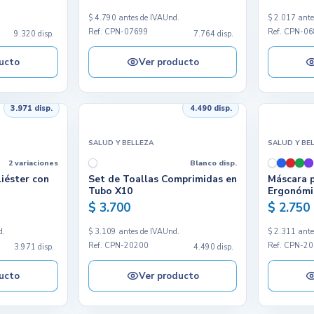
.
$ 4.790 antes de IVA
Und.
$ 2.017 ante
Ref. CPN-07699
Ref. CPN-0
9.320 disp.
7.764 disp.
ucto
Ver producto
3.971 disp.
4.490 disp.
SALUD Y BELLEZA
SALUD Y BE
2 variaciones
Blanco disp.
iéster con
Set de Toallas Comprimidas en
Máscara 
Tubo X10
Ergonómi
$ 3.700
$ 2.750
d.
$ 3.109 antes de IVA
Und.
$ 2.311 ante
Ref. CPN-20200
Ref. CPN-2
3.971 disp.
4.490 disp.
ucto
Ver producto