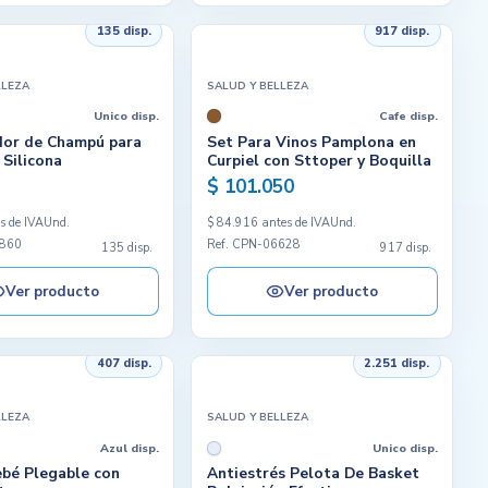
135 disp.
917 disp.
LLEZA
SALUD Y BELLEZA
Unico disp.
Cafe disp.
dor de Champú para
Set Para Vinos Pamplona en
Silicona
Curpiel con Sttoper y Boquilla
$ 101.050
s de IVA
Und.
$ 84.916 antes de IVA
Und.
2860
Ref. CPN-06628
135 disp.
917 disp.
Ver producto
Ver producto
407 disp.
2.251 disp.
LLEZA
SALUD Y BELLEZA
Azul disp.
Unico disp.
bé Plegable con
Antiestrés Pelota De Basket