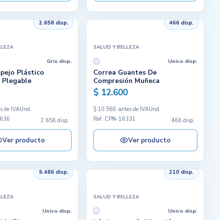
2.658 disp.
466 disp.
LLEZA
SALUD Y BELLEZA
Gris disp.
Unico disp.
spejo Plástico
Correa Guantes De
y Plegable
Compresión Muñeca
$ 12.600
s de IVA
Und.
$ 10.588 antes de IVA
Und.
6636
Ref. CPN-16331
2.658 disp.
466 disp.
Ver producto
Ver producto
9.486 disp.
210 disp.
LLEZA
SALUD Y BELLEZA
Unico disp.
Unico disp.