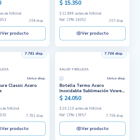
0
$ 15.350
es de IVA
Und.
$ 12.899 antes de IVA
Und.
6053
Ref. CPN-16052
204 disp.
207 disp.
Ver producto
Ver producto
7.781 disp.
7.706 disp.
LLEZA
SALUD Y BELLEZA
Unico disp.
Unico disp.
ure Classic Acero
Botella Termo Acero
e
Inoxidable Sublimación Vowel
350ml
$ 24.050
s de IVA
Und.
$ 20.210 antes de IVA
Und.
4030
Ref. CPN-13957
7.781 disp.
7.706 disp.
Ver producto
Ver producto