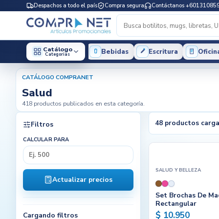
Despachos a todo el país
Compra segura
Contáctanos +60131085
Catálogo
Bebidas
Escritura
Oficin
Categorias
CATÁLOGO COMPRANET
Salud
418 productos publicados en esta categoría.
48 productos carg
Filtros
CALCULAR PARA
SALUD Y BELLEZA
Actualizar precios
Set Brochas De Maq
Rectangular
$ 10.950
Cargando filtros