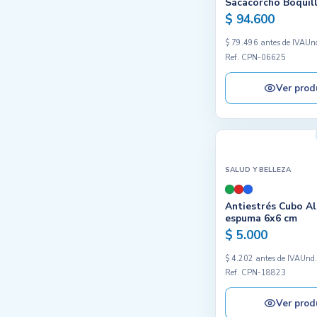
Sacacorcho Boquill
$ 94.600
$ 79.496 antes de IVA
Un
Ref. CPN-06625
Ver prod
SALUD Y BELLEZA
Antiestrés Cubo Al
espuma 6x6 cm
$ 5.000
$ 4.202 antes de IVA
Und
Ref. CPN-18823
Ver prod