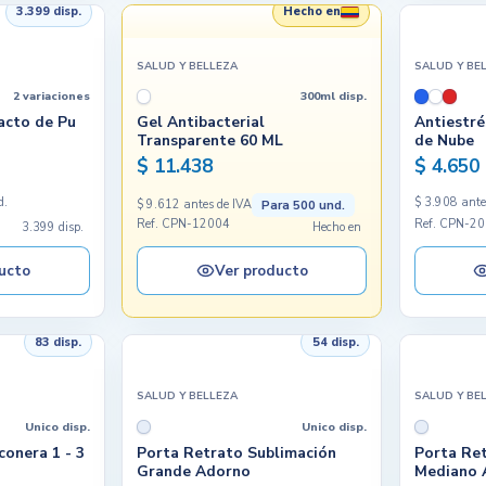
3.399 disp.
Hecho en
SALUD Y BELLEZA
SALUD Y BE
2 variaciones
300ml disp.
acto de Pu
Gel Antibacterial
Antiestr
Transparente 60 ML
de Nube
$ 11.438
$ 4.650
d.
$ 3.908 ante
Para 500 und.
$ 9.612 antes de IVA
Ref. CPN-12004
Ref. CPN-2
3.399 disp.
Hecho en
ucto
Ver producto
83 disp.
54 disp.
SALUD Y BELLEZA
SALUD Y BE
Unico disp.
Unico disp.
conera 1 - 3
Porta Retrato Sublimación
Porta Ret
Grande Adorno
Mediano 