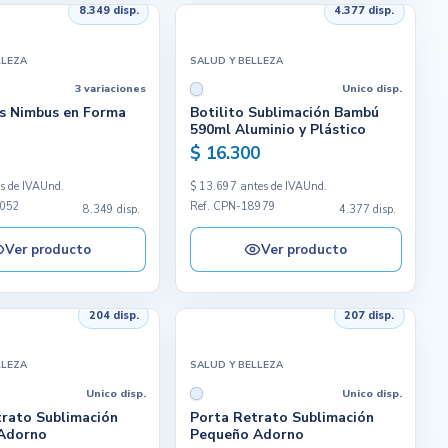
8.349 disp.
4.377 disp.
LLEZA
SALUD Y BELLEZA
3 variaciones
Unico disp.
és Nimbus en Forma
Botilito Sublimación Bambú
590ml Aluminio y Plástico
$ 16.300
s de IVA
Und.
$ 13.697 antes de IVA
Und.
0052
Ref. CPN-18979
8.349 disp.
4.377 disp.
Ver producto
Ver producto
204 disp.
207 disp.
LLEZA
SALUD Y BELLEZA
Unico disp.
Unico disp.
rato Sublimación
Porta Retrato Sublimación
Adorno
Pequeño Adorno