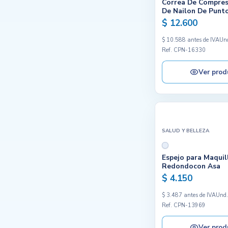
Correa De Compres
De Nailon De Punto
$ 12.600
$ 10.588 antes de IVA
Un
Ref. CPN-16330
Ver prod
SALUD Y BELLEZA
Espejo para Maquil
Redondocon Asa
$ 4.150
$ 3.487 antes de IVA
Und
Ref. CPN-13969
Ver prod