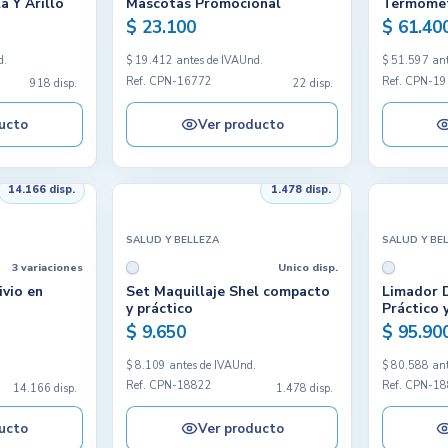
a Y Arillo
Mascotas Promocional
Termóme
$ 23.100
$ 61.40
d.
$ 19.412 antes de IVA
Und.
$ 51.597 ant
Ref. CPN-16772
Ref. CPN-1
918 disp.
22 disp.
ucto
Ver producto
14.166 disp.
1.478 disp.
SALUD Y BELLEZA
SALUD Y BE
3 variaciones
Unico disp.
ivio en
Set Maquillaje Shel compacto
Limador D
y práctico
Práctico 
$ 9.650
$ 95.90
.
$ 8.109 antes de IVA
Und.
$ 80.588 ant
Ref. CPN-18822
Ref. CPN-1
14.166 disp.
1.478 disp.
ucto
Ver producto