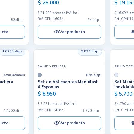
$ 25.000
$ 19.15
.
$ 21.008 antes de IVA
Und.
$ 16.092 ant
Ref. CPN-16054
Ref. CPN-1
83 disp.
54 disp.
ucto
Ver producto
17.233 disp.
9.870 disp.
SALUD Y BELLEZA
SALUD Y BE
6 variaciones
Gris disp.
uchera
Set de Aplicadores Maquilash
Set Manic
6 Esponjas
Inoxidabl
$ 8.950
$ 5.700
.
$ 7.521 antes de IVA
Und.
$ 4.790 ante
Ref. CPN-14185
Ref. CPN-1
17.233 disp.
9.870 disp.
ucto
Ver producto