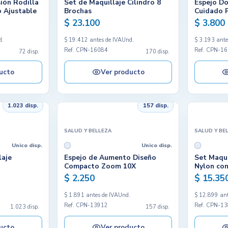
ión Rodilla
Set de Maquillaje Cilindro 8
Espejo Do
 Ajustable
Brochas
Cuidado 
$ 23.100
$ 3.800
d.
$ 19.412 antes de IVA
Und.
$ 3.193 ante
Ref. CPN-16084
Ref. CPN-1
72 disp.
170 disp.
ucto
Ver producto
1.023 disp.
157 disp.
SALUD Y BELLEZA
SALUD Y BE
Unico disp.
Unico disp.
laje
Espejo de Aumento Diseño
Set Maqui
Compacto Zoom 10X
Nylon con
$ 2.250
$ 15.35
.
$ 1.891 antes de IVA
Und.
$ 12.899 ant
Ref. CPN-13912
Ref. CPN-1
1.023 disp.
157 disp.
ucto
Ver producto