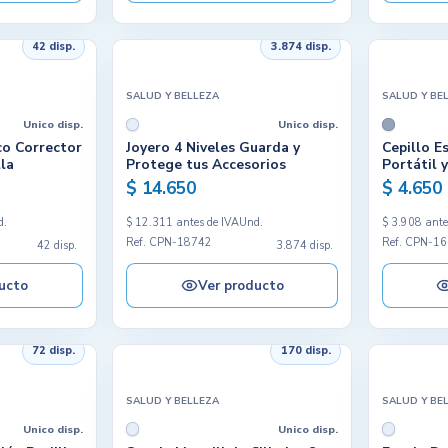
42 disp.
3.874 disp.
SALUD Y BELLEZA
SALUD Y BE
Unico disp.
Unico disp.
o Corrector
Joyero 4 Niveles Guarda y
Cepillo E
lla
Protege tus Accesorios
Portátil 
$ 14.650
$ 4.650
d.
$ 12.311 antes de IVA
Und.
$ 3.908 ante
Ref. CPN-18742
Ref. CPN-1
42 disp.
3.874 disp.
ucto
Ver producto
72 disp.
170 disp.
SALUD Y BELLEZA
SALUD Y BE
Unico disp.
Unico disp.