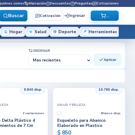
Quiénes somos
Marcación
Descuentos
Preguntas
Cotizaciones
Buscar
Ingresar
Cotización
...
Hogar
Salud
Deporte
Herramientas
ORDENAR
Aplicar
9.840 disp.
10.780 disp.
LLEZA
SALUD Y BELLEZA
2 variaciones
Blanco disp.
o Delta Plástico 4
Esqueleto para Abanico
mientos de 7 Cm
Elaborado en Plastico
$ 850