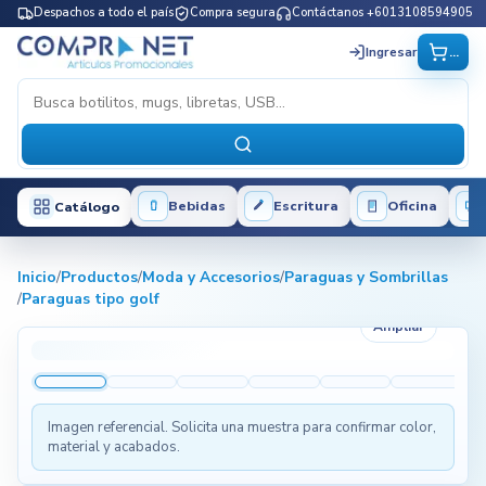
Despachos a todo el país
Compra segura
Contáctanos +6013108594905
...
Ingresar
Bebidas
Escritura
Oficina
Catálogo
Inicio
/
Productos
/
Moda y Accesorios
/
Paraguas y Sombrillas
/
Paraguas tipo golf
Ampliar
Imagen referencial. Solicita una muestra para confirmar color,
material y acabados.