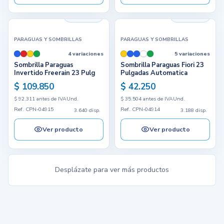
3.640 disp.
3.188 disp.
PARAGUAS Y SOMBRILLAS
PARAGUAS Y SOMBRILLAS
4 variaciones
5 variaciones
Sombrilla Paraguas
Sombrilla Paraguas Fiori 23
Invertido Freerain 23 Pulg
Pulgadas Automatica
$ 109.850
$ 42.250
$ 92.311 antes de IVA
Und.
$ 35.504 antes de IVA
Und.
Ref. CPN-04915
Ref. CPN-04914
3.640 disp.
3.188 disp.
Ver producto
Ver producto
Desplázate para ver más productos