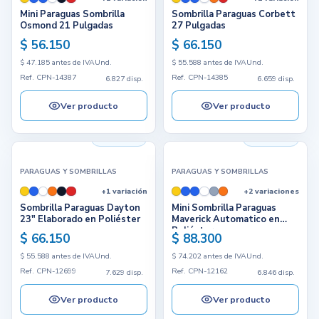
Mini Paraguas Sombrilla
Sombrilla Paraguas Corbett
Osmond 21 Pulgadas
27 Pulgadas
$ 56.150
$ 66.150
$ 47.185 antes de IVA
Und.
$ 55.588 antes de IVA
Und.
Ref. CPN-14387
Ref. CPN-14385
6.827 disp.
6.659 disp.
Ver producto
Ver producto
7.629 disp.
6.846 disp.
PARAGUAS Y SOMBRILLAS
PARAGUAS Y SOMBRILLAS
+1 variación
+2 variaciones
Sombrilla Paraguas Dayton
Mini Sombrilla Paraguas
23" Elaborado en Poliéster
Maverick Automatico en
Poliéster
$ 66.150
$ 88.300
$ 55.588 antes de IVA
Und.
$ 74.202 antes de IVA
Und.
Ref. CPN-12699
Ref. CPN-12162
7.629 disp.
6.846 disp.
Ver producto
Ver producto