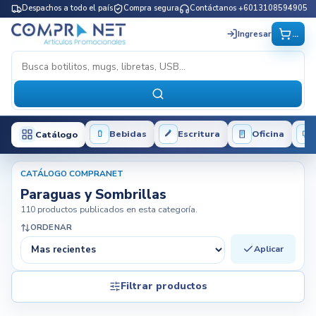
Despachos a todo el país
Compra segura
Contáctanos +6013108594905
...
Ingresar
Bebidas
Escritura
Oficina
Catálogo
CATÁLOGO COMPRANET
Paraguas y Sombrillas
110 productos publicados en esta categoría.
ORDENAR
Aplicar
Filtrar productos
Filtros