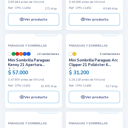
$ 85.084 antes de IVA
Und.
$ 36.008 antes de IVA
Und.
Ref. CPN-11454
Ref. CPN-11452
272 disp.
6.946 disp.
Ver producto
Ver producto
10.670 disp.
517 disp.
PARAGUAS Y SOMBRILLAS
PARAGUAS Y SOMBRILLAS
+2 variaciones
2 variaciones
Mini Sombrilla Paraguas
Mini Sombrilla Paraguas Arc
Kenny 21 Apertura
Clipper 21 Poliéster 6
Automatica
Cascos
$ 57.000
$ 31.200
$ 47.899 antes de IVA
Und.
$ 26.218 antes de IVA
Und.
Ref. CPN-11451
Ref. CPN-11450
10.670 disp.
517 disp.
Ver producto
Ver producto
5.366 disp.
1.838 disp.
PARAGUAS Y SOMBRILLAS
PARAGUAS Y SOMBRILLAS