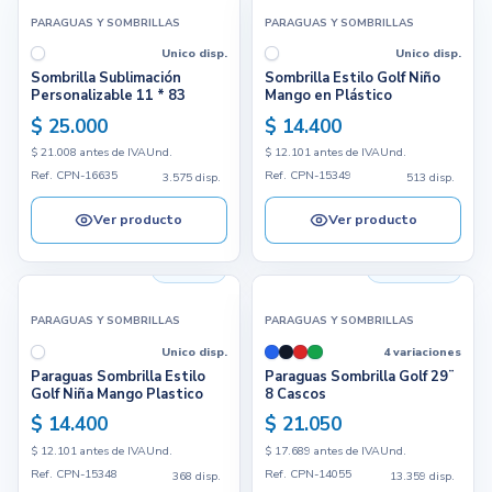
PARAGUAS Y SOMBRILLAS
PARAGUAS Y SOMBRILLAS
Unico disp.
Unico disp.
Sombrilla Sublimación
Sombrilla Estilo Golf Niño
Personalizable 11 * 83
Mango en Plástico
$ 25.000
$ 14.400
$ 21.008 antes de IVA
Und.
$ 12.101 antes de IVA
Und.
Ref. CPN-16635
Ref. CPN-15349
3.575 disp.
513 disp.
Ver producto
Ver producto
368 disp.
13.359 disp.
PARAGUAS Y SOMBRILLAS
PARAGUAS Y SOMBRILLAS
Unico disp.
4 variaciones
Paraguas Sombrilla Estilo
Paraguas Sombrilla Golf 29¨
Golf Niña Mango Plastico
8 Cascos
$ 14.400
$ 21.050
$ 12.101 antes de IVA
Und.
$ 17.689 antes de IVA
Und.
Ref. CPN-15348
Ref. CPN-14055
368 disp.
13.359 disp.