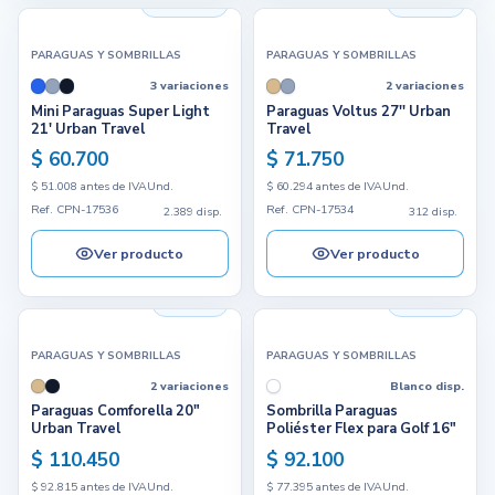
2.389 disp.
312 disp.
PARAGUAS Y SOMBRILLAS
PARAGUAS Y SOMBRILLAS
3 variaciones
2 variaciones
Mini Paraguas Super Light
Paraguas Voltus 27'' Urban
21' Urban Travel
Travel
$ 60.700
$ 71.750
$ 51.008 antes de IVA
Und.
$ 60.294 antes de IVA
Und.
Ref. CPN-17536
Ref. CPN-17534
2.389 disp.
312 disp.
Ver producto
Ver producto
109 disp.
133 disp.
PARAGUAS Y SOMBRILLAS
PARAGUAS Y SOMBRILLAS
2 variaciones
Blanco disp.
Paraguas Comforella 20"
Sombrilla Paraguas
Urban Travel
Poliéster Flex para Golf 16"
$ 110.450
$ 92.100
$ 92.815 antes de IVA
Und.
$ 77.395 antes de IVA
Und.