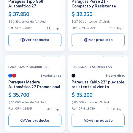
Paraguas Tipo Golf
Paraguas Purse 21 -
Automático 27
Compacto y Resistente
$ 37.950
$ 32.250
$ 31.891 antes de IVA
Und.
$ 27.101 antes de IVA
Und.
Ref. CPN-19897
Ref. CPN-19896
211 disp.
144 disp.
Ver producto
Ver producto
281 disp.
1.380 disp.
PARAGUAS Y SOMBRILLAS
PARAGUAS Y SOMBRILLAS
2 variaciones
Negro disp.
Paraguas Madera
Paraguas Kahlo 23'' plegable
Automático 27 Promocional
resistente al viento
$ 35.700
$ 95.200
$ 30.000 antes de IVA
Und.
$ 80.000 antes de IVA
Und.
Ref. CPN-19895
Ref. CPN-18730
281 disp.
1.380 disp.
Ver producto
Ver producto