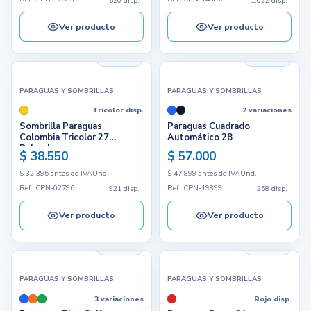
620 disp.
1.022 disp.
Ver producto
Ver producto
921 disp.
258 disp.
PARAGUAS Y SOMBRILLAS
PARAGUAS Y SOMBRILLAS
Tricolor disp.
2 variaciones
Sombrilla Paraguas
Paraguas Cuadrado
Colombia Tricolor 27
Automático 28
Pulgadas
$ 38.550
$ 57.000
$ 32.395 antes de IVA
Und.
$ 47.899 antes de IVA
Und.
Ref. CPN-02796
Ref. CPN-19899
921 disp.
258 disp.
Ver producto
Ver producto
211 disp.
144 disp.
PARAGUAS Y SOMBRILLAS
PARAGUAS Y SOMBRILLAS
3 variaciones
Rojo disp.