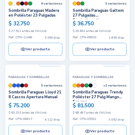
6 variaciones
3 variaciones
Sombrilla Paraguas Madera
Sombrilla Paraguas Galtem
en Poliéster 23 Pulgadas
27 Pulgadas
Semiautomatico
$ 32.750
$ 36.750
$ 27.521 antes de IVA
Und.
$ 30.882 antes de IVA
Und.
Ref. CPN-11448
Ref. CPN-08820
5.366 disp.
1.838 disp.
Ver producto
Ver producto
4.112 disp.
9.062 disp.
PARAGUAS Y SOMBRILLAS
PARAGUAS Y SOMBRILLAS
5 variaciones
+2 variaciones
Sombrilla Paraguas Lloyd 21
Sombrilla Paraguas Trendy
8 Cascos Apertura Manual
Poliéster 27 Pulg Mango
Espuma
$ 75.200
$ 81.500
$ 63.193 antes de IVA
Und.
$ 68.487 antes de IVA
Und.
Ref. CPN-08817
Ref. CPN-05532
4.112 disp.
9.062 disp.
Ver producto
Ver producto