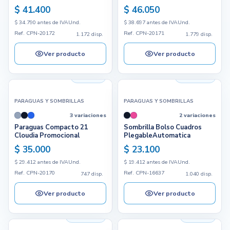
$ 41.400
$ 46.050
$ 34.790 antes de IVA
Und.
$ 38.697 antes de IVA
Und.
Ref. CPN-20172
Ref. CPN-20171
1.172 disp.
1.779 disp.
Ver producto
Ver producto
747 disp.
1.040 disp.
PARAGUAS Y SOMBRILLAS
PARAGUAS Y SOMBRILLAS
3 variaciones
2 variaciones
Paraguas Compacto 21
Sombrilla Bolso Cuadros
Cloudia Promocional
PlegableAutomatica
$ 35.000
$ 23.100
$ 29.412 antes de IVA
Und.
$ 19.412 antes de IVA
Und.
Ref. CPN-20170
Ref. CPN-16637
747 disp.
1.040 disp.
Ver producto
Ver producto
3.575 disp.
513 disp.