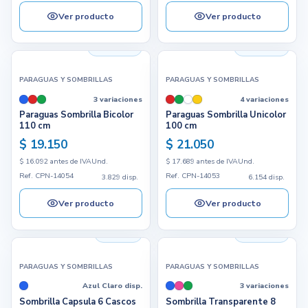
Ver producto
Ver producto
3.829 disp.
6.154 disp.
PARAGUAS Y SOMBRILLAS
PARAGUAS Y SOMBRILLAS
3 variaciones
4 variaciones
Paraguas Sombrilla Bicolor
Paraguas Sombrilla Unicolor
110 cm
100 cm
$ 19.150
$ 21.050
$ 16.092 antes de IVA
Und.
$ 17.689 antes de IVA
Und.
Ref. CPN-14054
Ref. CPN-14053
3.829 disp.
6.154 disp.
Ver producto
Ver producto
825 disp.
9.853 disp.
PARAGUAS Y SOMBRILLAS
PARAGUAS Y SOMBRILLAS
Azul Claro disp.
3 variaciones
Sombrilla Capsula 6 Cascos
Sombrilla Transparente 8