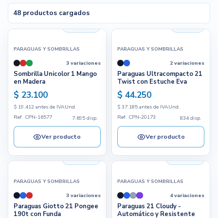
48 productos cargados
CALCULAR PARA
7.695 disp.
834 disp.
PARAGUAS Y SOMBRILLAS
PARAGUAS Y SOMBRILLAS
Actualizar precios
3 variaciones
2 variaciones
Sombrilla Unicolor 1 Mango
Paraguas Ultracompacto 21
en Madera
Twist con Estuche Eva
Cargando filtros
$ 23.100
$ 44.250
$ 19.412 antes de IVA
Und.
$ 37.185 antes de IVA
Und.
Ref. CPN-16577
Ref. CPN-20173
7.695 disp.
834 disp.
Ver producto
Ver producto
1.172 disp.
1.779 disp.
PARAGUAS Y SOMBRILLAS
PARAGUAS Y SOMBRILLAS
3 variaciones
4 variaciones
Paraguas Giotto 21 Pongee
Paraguas 21 Cloudy -
190t con Funda
Automático y Resistente