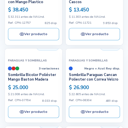
con Mango Plastico
Cascos
$ 38.450
$ 13.450
$ 32.311 antes de IVA
Und.
$ 11.303 antes de IVA
Und.
Ref. CPN-12757
Ref. CPN-11721
825 disp.
9.853 disp.
Ver producto
Ver producto
8.033 disp.
489 disp.
PARAGUAS Y SOMBRILLAS
PARAGUAS Y SOMBRILLAS
3 variaciones
Negro + Azul Rey disp.
Sombrilla Bicolor Poliéster
Sombrilla Paraguas Cancan
Mango Baston Madera
Poliester con Correa Velcro
$ 25.000
$ 26.900
$ 21.008 antes de IVA
Und.
$ 22.605 antes de IVA
Und.
Ref. CPN-07704
Ref. CPN-08304
8.033 disp.
489 disp.
Ver producto
Ver producto
344 disp.
890 disp.