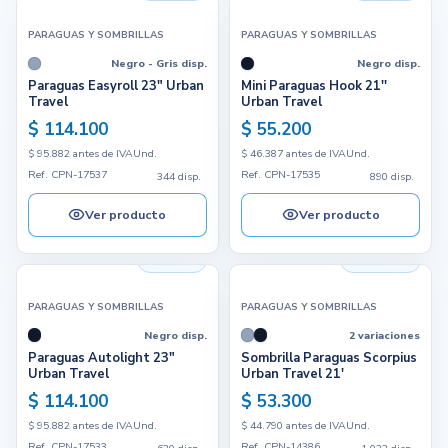
PARAGUAS Y SOMBRILLAS
PARAGUAS Y SOMBRILLAS
Negro - Gris disp.
Negro disp.
Paraguas Easyroll 23" Urban
Mini Paraguas Hook 21''
Travel
Urban Travel
$ 114.100
$ 55.200
$ 95.882 antes de IVA
Und.
$ 46.387 antes de IVA
Und.
Ref. CPN-17537
Ref. CPN-17535
344 disp.
890 disp.
Ver producto
Ver producto
620 disp.
1.022 disp.
PARAGUAS Y SOMBRILLAS
PARAGUAS Y SOMBRILLAS
Negro disp.
2 variaciones
Paraguas Autolight 23"
Sombrilla Paraguas Scorpius
Urban Travel
Urban Travel 21'
$ 114.100
$ 53.300
$ 95.882 antes de IVA
Und.
$ 44.790 antes de IVA
Und.
Ref. CPN-17533
Ref. CPN-14386