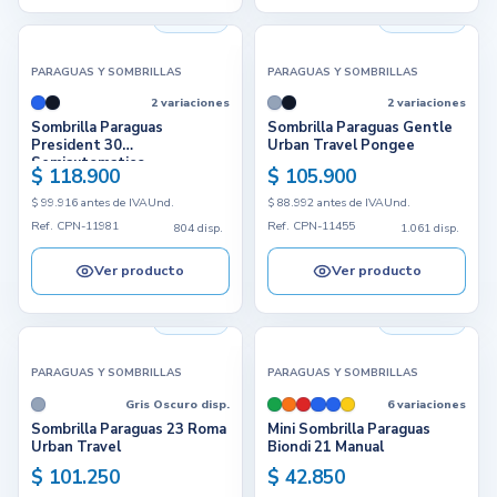
804 disp.
1.061 disp.
PARAGUAS Y SOMBRILLAS
PARAGUAS Y SOMBRILLAS
2 variaciones
2 variaciones
Sombrilla Paraguas
Sombrilla Paraguas Gentle
President 30
Urban Travel Pongee
Semiautomatico
$ 118.900
$ 105.900
$ 99.916 antes de IVA
Und.
$ 88.992 antes de IVA
Und.
Ref. CPN-11981
Ref. CPN-11455
804 disp.
1.061 disp.
Ver producto
Ver producto
272 disp.
6.946 disp.
PARAGUAS Y SOMBRILLAS
PARAGUAS Y SOMBRILLAS
Gris Oscuro disp.
6 variaciones
Sombrilla Paraguas 23 Roma
Mini Sombrilla Paraguas
Urban Travel
Biondi 21 Manual
$ 101.250
$ 42.850