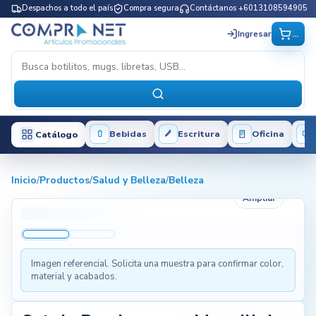
Despachos a todo el país
Compra segura
Contáctanos +6013108594905
...
Ingresar
Bebidas
Escritura
Oficina
Catálogo
Inicio
/
Productos
/
Salud y Belleza
/
Belleza
Ampliar
Imagen referencial. Solicita una muestra para confirmar color,
material y acabados.