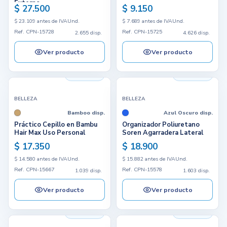
Externo
$ 27.500
$ 9.150
$ 23.109 antes de IVA
Und.
$ 7.689 antes de IVA
Und.
Ref. CPN-15728
Ref. CPN-15725
2.655 disp.
4.626 disp.
Ver producto
Ver producto
1.039 disp.
1.603 disp.
BELLEZA
BELLEZA
Bamboo disp.
Azul Oscuro disp.
Práctico Cepillo en Bambu
Organizador Poliuretano
Hair Max Uso Personal
Soren Agarradera Lateral
$ 17.350
$ 18.900
$ 14.580 antes de IVA
Und.
$ 15.882 antes de IVA
Und.
Ref. CPN-15667
Ref. CPN-15578
1.039 disp.
1.603 disp.
Ver producto
Ver producto
3.158 disp.
1.024 disp.