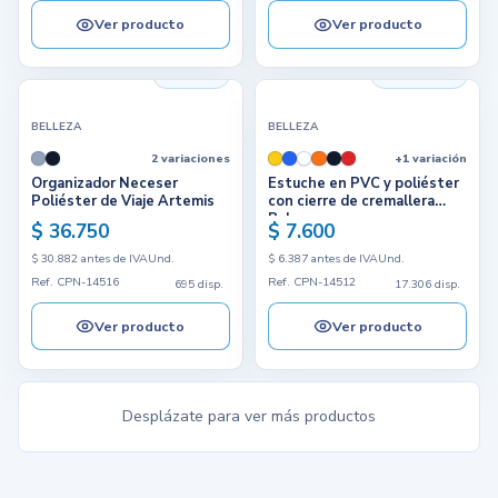
Ver producto
Ver producto
695 disp.
17.306 disp.
BELLEZA
BELLEZA
2 variaciones
+1 variación
Organizador Neceser
Estuche en PVC y poliéster
Poliéster de Viaje Artemis
con cierre de cremallera
Baloo
$ 36.750
$ 7.600
$ 30.882 antes de IVA
Und.
$ 6.387 antes de IVA
Und.
Ref. CPN-14516
Ref. CPN-14512
695 disp.
17.306 disp.
Ver producto
Ver producto
Desplázate para ver más productos