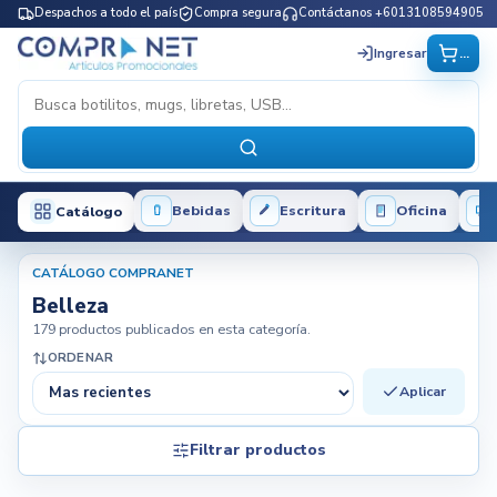
Despachos a todo el país
Compra segura
Contáctanos +6013108594905
...
Ingresar
Bebidas
Escritura
Oficina
Catálogo
CATÁLOGO COMPRANET
Belleza
179 productos publicados en esta categoría.
ORDENAR
Aplicar
Filtrar productos
Filtros