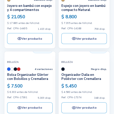
Joyero en bambú con espejo
Espejo con joyero en bambú
y 4 compartimentos
compacto Natural
$ 21.050
$ 8.800
$ 17.689 antes de IVA
Und.
$ 7.395 antes de IVA
Und.
Ref. CPN-14495
Ref. CPN-14168
1.419 disp.
798 disp.
Ver producto
Ver producto
5.309 disp.
348 disp.
BELLEZA
BELLEZA
4 variaciones
Negro disp.
Bolsa Organizador Glinter
Organizador Dalia en
con Bolsillos y Cremallera
Poliéster con Cremallera
$ 7.500
$ 5.450
$ 6.303 antes de IVA
Und.
$ 4.580 antes de IVA
Und.
Ref. CPN-17381
Ref. CPN-17374
5.309 disp.
348 disp.
Ver producto
Ver producto