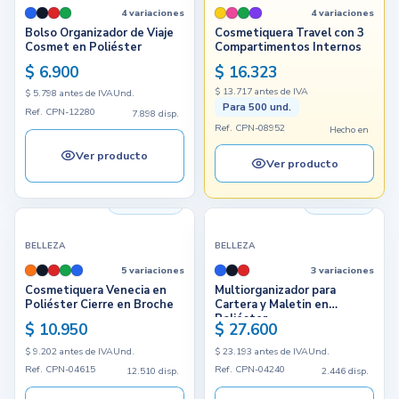
4 variaciones
4 variaciones
Bolso Organizador de Viaje
Cosmetiquera Travel con 3
Cosmet en Poliéster
Compartimentos Internos
$ 6.900
$ 16.323
$ 13.717 antes de IVA
$ 5.798 antes de IVA
Und.
Para 500 und.
Ref. CPN-12280
7.898 disp.
Ref. CPN-08952
Hecho en
Ver producto
Ver producto
12.510 disp.
2.446 disp.
BELLEZA
BELLEZA
5 variaciones
3 variaciones
Cosmetiquera Venecia en
Multiorganizador para
Poliéster Cierre en Broche
Cartera y Maletin en
Poliéster
$ 10.950
$ 27.600
$ 9.202 antes de IVA
Und.
$ 23.193 antes de IVA
Und.
Ref. CPN-04615
Ref. CPN-04240
12.510 disp.
2.446 disp.