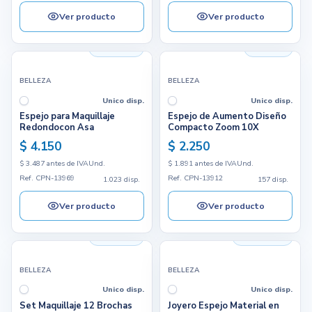
Ver producto
Ver producto
1.023 disp.
157 disp.
BELLEZA
BELLEZA
Unico disp.
Unico disp.
Espejo para Maquillaje
Espejo de Aumento Diseño
Redondocon Asa
Compacto Zoom 10X
$ 4.150
$ 2.250
$ 3.487 antes de IVA
Und.
$ 1.891 antes de IVA
Und.
Ref. CPN-13969
Ref. CPN-13912
1.023 disp.
157 disp.
Ver producto
Ver producto
2.458 disp.
19.140 disp.
BELLEZA
BELLEZA
Unico disp.
Unico disp.
Set Maquillaje 12 Brochas
Joyero Espejo Material en