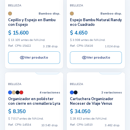
BELLEZA
BELLEZA
Bamboo disp.
Bamboo disp.
Cepillo y Espejo en Bambu
Espejo Bambu Natural Randy
con Espejo
eco Cuadrado
$ 15.600
$ 4.650
$ 13.109 antes de IVA
Und.
$ 3.908 antes de IVA
Und.
Ref. CPN-15422
Ref. CPN-15416
3.158 disp.
1.024 disp.
Ver producto
Ver producto
10.949 disp.
3.462 disp.
BELLEZA
BELLEZA
4 variaciones
2 variaciones
Organizador en poliéster
Cartuchera Organizador
con cierre en cremallera Lyra
Neceser de Viaje Venus
$ 8.350
$ 34.050
$ 7.017 antes de IVA
Und.
$ 28.613 antes de IVA
Und.
Ref. CPN-14534
Ref. CPN-14519
10.949 disp.
3.462 disp.