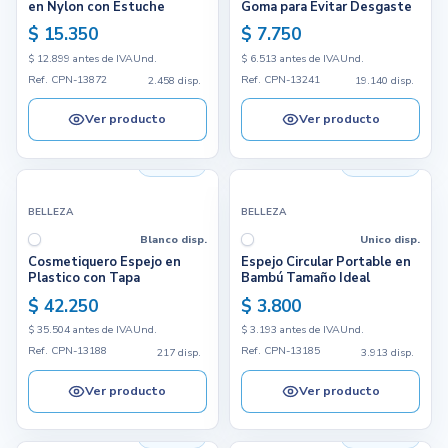
en Nylon con Estuche
Goma para Evitar Desgaste
$ 15.350
$ 7.750
$ 12.899 antes de IVA
Und.
$ 6.513 antes de IVA
Und.
Ref. CPN-13872
Ref. CPN-13241
2.458 disp.
19.140 disp.
Ver producto
Ver producto
217 disp.
3.913 disp.
BELLEZA
BELLEZA
Blanco disp.
Unico disp.
Cosmetiquero Espejo en
Espejo Circular Portable en
Plastico con Tapa
Bambú Tamaño Ideal
$ 42.250
$ 3.800
$ 35.504 antes de IVA
Und.
$ 3.193 antes de IVA
Und.
Ref. CPN-13188
Ref. CPN-13185
217 disp.
3.913 disp.
Ver producto
Ver producto
263 disp.
1.686 disp.