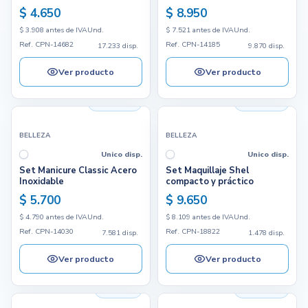
$ 4.650
$ 8.950
$ 3.908 antes de IVA
Und.
$ 7.521 antes de IVA
Und.
Ref. CPN-14682
Ref. CPN-14185
17.233 disp.
9.870 disp.
Ver producto
Ver producto
7.581 disp.
1.478 disp.
BELLEZA
BELLEZA
Unico disp.
Unico disp.
Set Manicure Classic Acero
Set Maquillaje Shel
Inoxidable
compacto y práctico
$ 5.700
$ 9.650
$ 4.790 antes de IVA
Und.
$ 8.109 antes de IVA
Und.
Ref. CPN-14030
Ref. CPN-18822
7.581 disp.
1.478 disp.
Ver producto
Ver producto
714 disp.
2.656 disp.