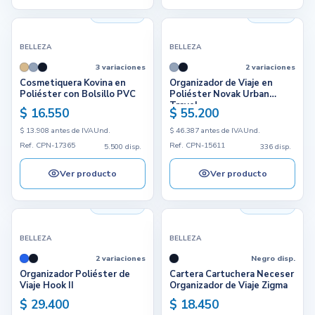
5.500 disp.
336 disp.
BELLEZA
BELLEZA
3 variaciones
2 variaciones
Cosmetiquera Kovina en
Organizador de Viaje en
Poliéster con Bolsillo PVC
Poliéster Novak Urban
Travel
$ 16.550
$ 55.200
$ 13.908 antes de IVA
Und.
$ 46.387 antes de IVA
Und.
Ref. CPN-17365
Ref. CPN-15611
5.500 disp.
336 disp.
Ver producto
Ver producto
4.940 disp.
3.657 disp.
BELLEZA
BELLEZA
2 variaciones
Negro disp.
Organizador Poliéster de
Cartera Cartuchera Neceser
Viaje Hook II
Organizador de Viaje Zigma
$ 29.400
$ 18.450