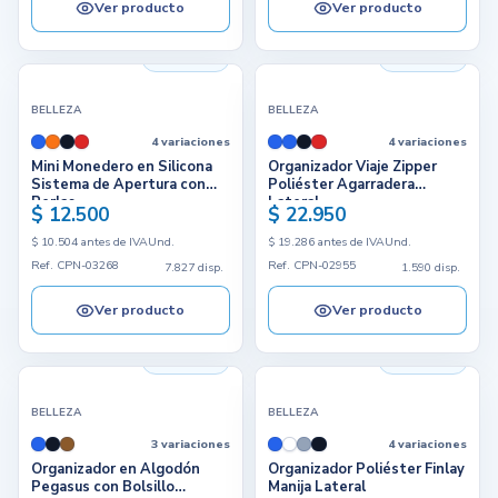
Ver producto
Ver producto
7.827 disp.
1.590 disp.
BELLEZA
BELLEZA
4 variaciones
4 variaciones
Mini Monedero en Silicona
Organizador Viaje Zipper
Sistema de Apertura con
Poliéster Agarradera
Perlas
Lateral
$ 12.500
$ 22.950
$ 10.504 antes de IVA
Und.
$ 19.286 antes de IVA
Und.
Ref. CPN-03268
Ref. CPN-02955
7.827 disp.
1.590 disp.
Ver producto
Ver producto
2.655 disp.
4.626 disp.
BELLEZA
BELLEZA
3 variaciones
4 variaciones
Organizador en Algodón
Organizador Poliéster Finlay
Pegasus con Bolsillo
Manija Lateral