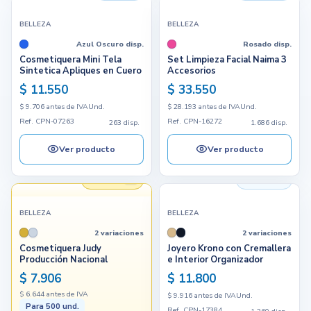
BELLEZA
BELLEZA
Azul Oscuro disp.
Rosado disp.
Cosmetiquera Mini Tela
Set Limpieza Facial Naima 3
Sintetica Apliques en Cuero
Accesorios
$ 11.550
$ 33.550
$ 9.706 antes de IVA
Und.
$ 28.193 antes de IVA
Und.
Ref. CPN-07263
Ref. CPN-16272
263 disp.
1.686 disp.
Ver producto
Ver producto
Hecho en
1.360 disp.
BELLEZA
BELLEZA
2 variaciones
2 variaciones
Cosmetiquera Judy
Joyero Krono con Cremallera
Producción Nacional
e Interior Organizador
$ 7.906
$ 11.800
$ 6.644 antes de IVA
$ 9.916 antes de IVA
Und.
Para 500 und.
Ref. CPN-17384