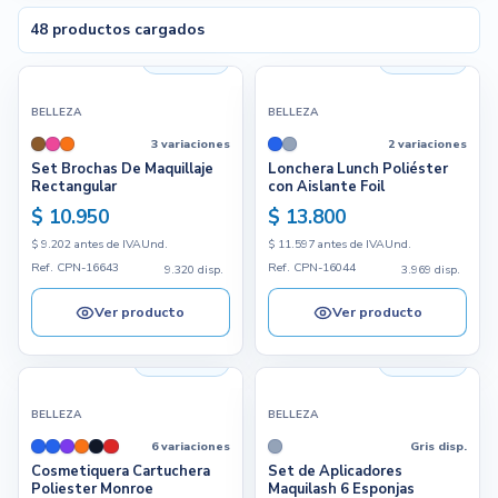
48 productos cargados
CALCULAR PARA
9.320 disp.
3.969 disp.
BELLEZA
BELLEZA
Actualizar precios
3 variaciones
2 variaciones
Set Brochas De Maquillaje
Lonchera Lunch Poliéster
Rectangular
con Aislante Foil
Cargando filtros
$ 10.950
$ 13.800
$ 9.202 antes de IVA
Und.
$ 11.597 antes de IVA
Und.
Ref. CPN-16643
Ref. CPN-16044
9.320 disp.
3.969 disp.
Ver producto
Ver producto
17.233 disp.
9.870 disp.
BELLEZA
BELLEZA
6 variaciones
Gris disp.
Cosmetiquera Cartuchera
Set de Aplicadores
Poliester Monroe
Maquilash 6 Esponjas