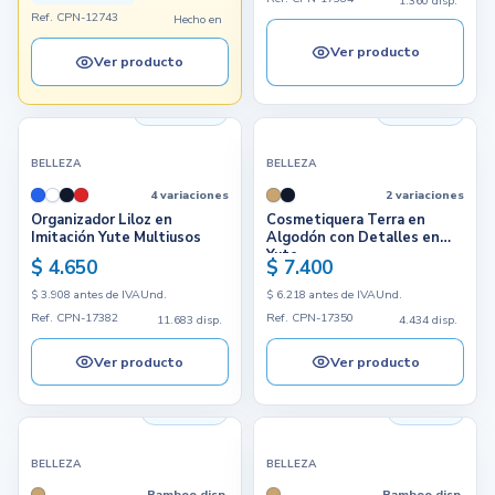
1.360 disp.
Ref. CPN-12743
Hecho en
Ver producto
Ver producto
11.683 disp.
4.434 disp.
BELLEZA
BELLEZA
4 variaciones
2 variaciones
Organizador Liloz en
Cosmetiquera Terra en
Imitación Yute Multiusos
Algodón con Detalles en
Yute
$ 4.650
$ 7.400
$ 3.908 antes de IVA
Und.
$ 6.218 antes de IVA
Und.
Ref. CPN-17382
Ref. CPN-17350
11.683 disp.
4.434 disp.
Ver producto
Ver producto
1.419 disp.
798 disp.
BELLEZA
BELLEZA
Bamboo disp.
Bamboo disp.