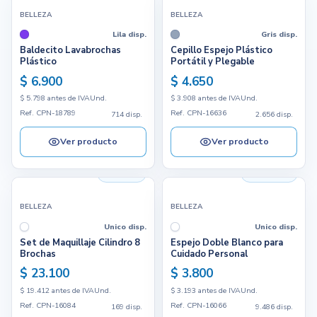
BELLEZA
BELLEZA
Lila disp.
Gris disp.
Baldecito Lavabrochas
Cepillo Espejo Plástico
Plástico
Portátil y Plegable
$ 6.900
$ 4.650
$ 5.798 antes de IVA
Und.
$ 3.908 antes de IVA
Und.
Ref. CPN-18789
Ref. CPN-16636
714 disp.
2.656 disp.
Ver producto
Ver producto
169 disp.
9.486 disp.
BELLEZA
BELLEZA
Unico disp.
Unico disp.
Set de Maquillaje Cilindro 8
Espejo Doble Blanco para
Brochas
Cuidado Personal
$ 23.100
$ 3.800
$ 19.412 antes de IVA
Und.
$ 3.193 antes de IVA
Und.
Ref. CPN-16084
Ref. CPN-16066
169 disp.
9.486 disp.