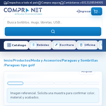
Despachos a todo el país
Compra segura
Contáctanos +6013108594905
...
Ingresar
Bebidas
Escritura
Oficina
Catálogo
Inicio
/
Productos
/
Moda y Accesorios
/
Paraguas y Sombrillas
/
Paraguas tipo golf
Ampliar
Imagen referencial. Solicita una muestra para confirmar color,
material y acabados.