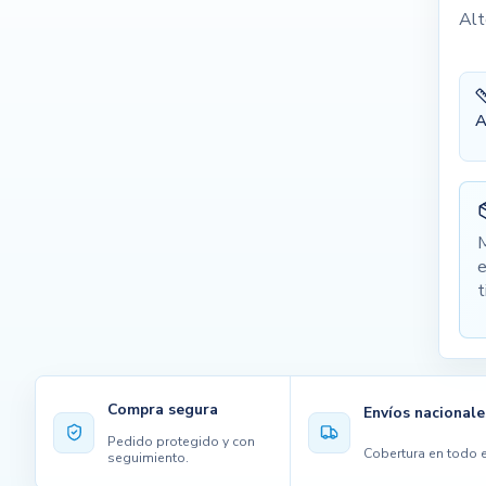
Alt
A
M
e
t
Compra segura
Envíos nacionale
Pedido protegido y con
Cobertura en todo e
seguimiento.