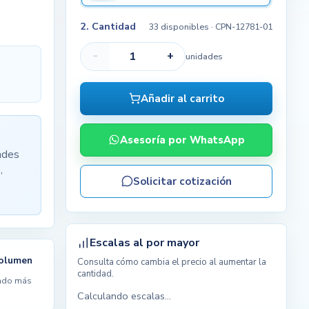
2. Cantidad
33 disponibles
· CPN-12781-01
-
+
unidades
Añadir al carrito
Asesoría por WhatsApp
ades
,
Solicitar cotización
Escalas al por mayor
volumen
Consulta cómo cambia el precio al aumentar la
cantidad.
ndo más
Calculando escalas...