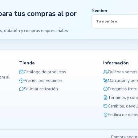
Nombre
para tus compras al por
s, dotación y compras empresariales.
Tienda
Información
Catálogo de productos
Quiénes somos
ra al
Precios por volumen
Marcación y per
Solicitar cotización
Preguntas frec
Términos y con
Cambios, devolu
Política de dato
Compra segura,