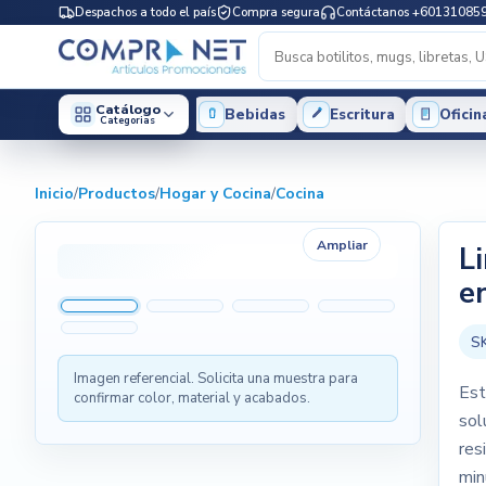
Despachos a todo el país
Compra segura
Contáctanos +60131085
Catálogo
Bebidas
Escritura
Oficin
Categorias
Inicio
/
Productos
/
Hogar y Cocina
/
Cocina
Ampliar
L
e
S
Imagen referencial. Solicita una muestra para
Est
confirmar color, material y acabados.
sol
res
min