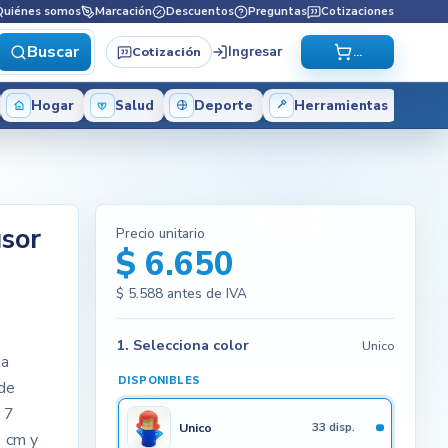
Quiénes somos
Marcación
Descuentos
Preguntas
Cotizaciones
Buscar
Ingresar
Cotización
...
Hogar
Salud
Deporte
Herramientas
usor
Precio unitario
$ 6.650
$ 5.588
antes de IVA
1. Selecciona color
Unico
la
DISPONIBLES
 de
 7
Unico
33 disp.
1 cm y