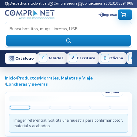
Despachos a todo el país
Compra segura
Contáctanos +6013108594905
...
Ingresar
Bebidas
Escritura
Oficina
Catálogo
Inicio
/
Productos
/
Morrales, Maletas y Viaje
/
Loncheras y neveras
Ampliar
Imagen referencial. Solicita una muestra para confirmar color,
material y acabados.