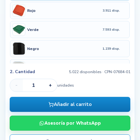
Rojo
3.911 disp.
Verde
7.593 disp.
Negro
1.239 disp.
Blanco
1.525 disp.
2. Cantidad
5.022 disponibles
· CPN-07684-01
-
+
unidades
Añadir al carrito
Asesoría por WhatsApp