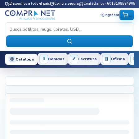
Despachos a todo el país
Compra segura
Contáctanos +6013108594905
...
Ingresar
Bebidas
Escritura
Oficina
Catálogo