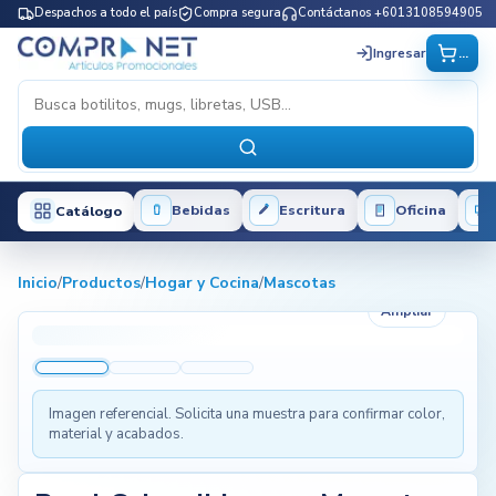
Despachos a todo el país
Compra segura
Contáctanos +6013108594905
...
Ingresar
Bebidas
Escritura
Oficina
Catálogo
Inicio
/
Productos
/
Hogar y Cocina
/
Mascotas
Ampliar
Imagen referencial. Solicita una muestra para confirmar color,
material y acabados.