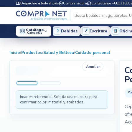
Despachos a todo el país
Compra segura
Contáctanos +60131085
Catálogo
Bebidas
Escritura
Oficin
Categorias
Inicio
/
Productos
/
Salud y Belleza
/
Cuidado personal
Ampliar
C
P
S
Imagen referencial. Solicita una muestra para
confirmar color, material y acabados.
Cep
ofr
Ace