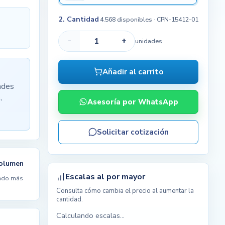
2. Cantidad
4.568 disponibles
· CPN-15412-01
-
+
unidades
Añadir al carrito
ades
,
Asesoría por WhatsApp
Solicitar cotización
volumen
Escalas al por mayor
ndo más
Consulta cómo cambia el precio al aumentar la
cantidad.
Calculando escalas...