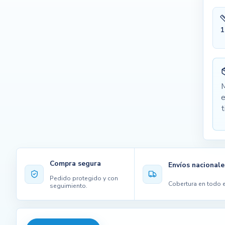
1
M
e
t
Compra segura
Envíos nacionale
Pedido protegido y con
Cobertura en todo e
seguimiento.