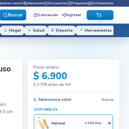
Quiénes somos
Marcación
Descuentos
Preguntas
Cotizaciones
Buscar
Ingresar
Cotización
...
Hogar
Salud
Deporte
Herramientas
uso
Precio unitario
$ 6.900
$ 5.798
antes de IVA
1. Selecciona color
Natural
culo
DISPONIBLES
4.5 cm.
Natural
4.568 disp.