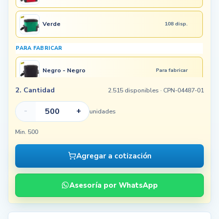
Verde
108 disp.
PARA FABRICAR
Negro - Negro
Para fabricar
2. Cantidad
2.515 disponibles
· CPN-04487-01
-
+
unidades
Min. 500
Agregar a cotización
Asesoría por WhatsApp