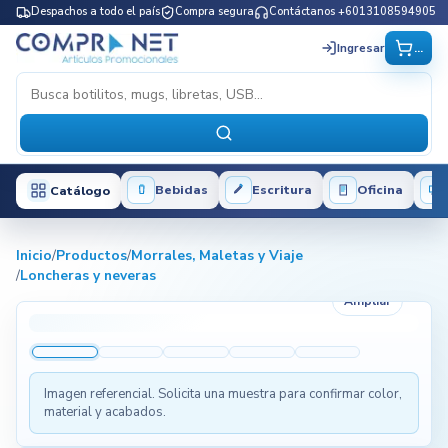
Despachos a todo el país
Compra segura
Contáctanos +6013108594905
...
Ingresar
Bebidas
Escritura
Oficina
Catálogo
Inicio
/
Productos
/
Morrales, Maletas y Viaje
/
Loncheras y neveras
Ampliar
Imagen referencial. Solicita una muestra para confirmar color,
material y acabados.