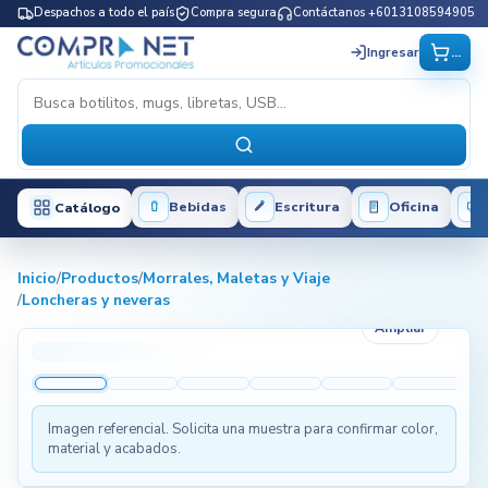
Despachos a todo el país
Compra segura
Contáctanos +6013108594905
...
Ingresar
Bebidas
Escritura
Oficina
Catálogo
Inicio
/
Productos
/
Morrales, Maletas y Viaje
/
Loncheras y neveras
Ampliar
Imagen referencial. Solicita una muestra para confirmar color,
material y acabados.