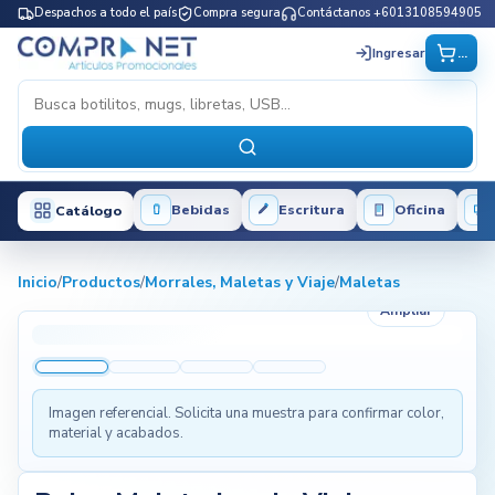
Despachos a todo el país
Compra segura
Contáctanos +6013108594905
...
Ingresar
Bebidas
Escritura
Oficina
Catálogo
Inicio
/
Productos
/
Morrales, Maletas y Viaje
/
Maletas
Ampliar
Imagen referencial. Solicita una muestra para confirmar color,
material y acabados.