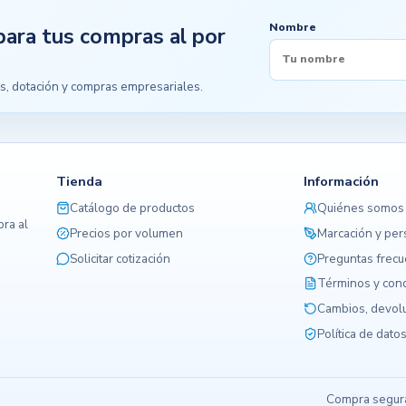
Nombre
para tus compras al por
s, dotación y compras empresariales.
Tienda
Información
Catálogo de productos
Quiénes somos
ra al
Precios por volumen
Marcación y per
Solicitar cotización
Preguntas frec
Términos y con
Cambios, devolu
Política de dato
Compra segura,