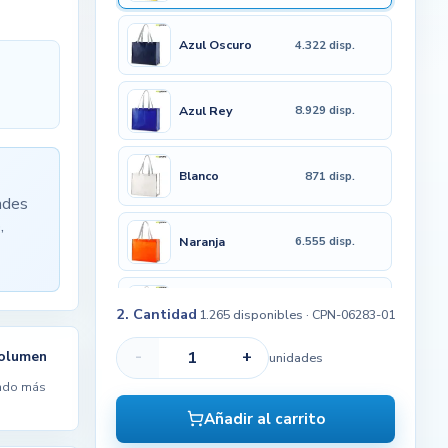
Azul Oscuro
4.322 disp.
Azul Rey
8.929 disp.
Blanco
871 disp.
ades
,
Naranja
6.555 disp.
Negro
4.575 disp.
2. Cantidad
1.265 disponibles
· CPN-06283-01
-
+
volumen
unidades
Rojo
7.599 disp.
ndo más
Añadir al carrito
Verde
6.702 disp.