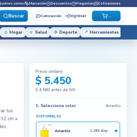
Quiénes somos
Marcación
Descuentos
Preguntas
Cotizaciones
Buscar
Ingresar
Cotización
...
Hogar
Salud
Deporte
Herramientas
Precio unitario
$ 5.450
$ 4.580
antes de IVA
1. Selecciona color
Amarillo
tar tus
DISPONIBLES
 32 cm x
ades
Amarillo
1.265 disp.