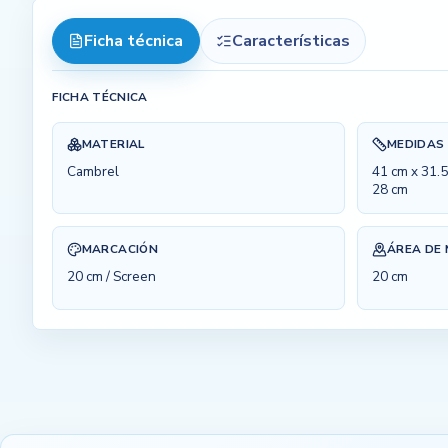
Ficha técnica
Características
FICHA TÉCNICA
MATERIAL
MEDIDAS
Cambrel
41 cm x 31.5
28 cm
MARCACIÓN
ÁREA DE
20 cm / Screen
20 cm