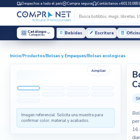
Despachos a todo el país
Compra segura
Contáctanos +60131085
Catálogo
Bebidas
Escritura
Oficin
Categorias
Inicio
/
Productos
/
Bolsas y Empaques
/
Bolsas ecologicas
Ampliar
B
C
S
Bol
Imagen referencial. Solicita una muestra para
confirmar color, material y acabados.
per
16.
diar