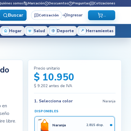
Quiénes somos
Marcación
Descuentos
Preguntas
Cotizaciones
Buscar
Ingresar
Cotización
...
Hogar
Salud
Deporte
Herramientas
ado
Precio unitario
$ 10.950
$ 9.202
antes de IVA
1. Selecciona color
Naranja
o en
DISPONIBLES
iseño
re libre.
Naranja
2.815 disp.
.