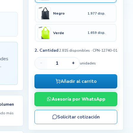
Negro
1.977 disp.
Verde
1.659 disp.
2. Cantidad
2.815 disponibles
· CPN-12740-01
ades
-
+
unidades
,
Añadir al carrito
Asesoría por WhatsApp
volumen
ndo más
Solicitar cotización