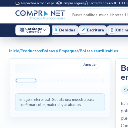
Despachos a todo el país
Compra segura
Contáctanos +60131085
Catálogo
Bebidas
Escritura
Oficin
Categorias
Inicio
/
Productos
/
Bolsas y Empaques
/
Bolsas reutilizables
Ampliar
B
e
S
Imagen referencial. Solicita una muestra para
El 
confirmar color, material y acabados.
pol
ple
Con