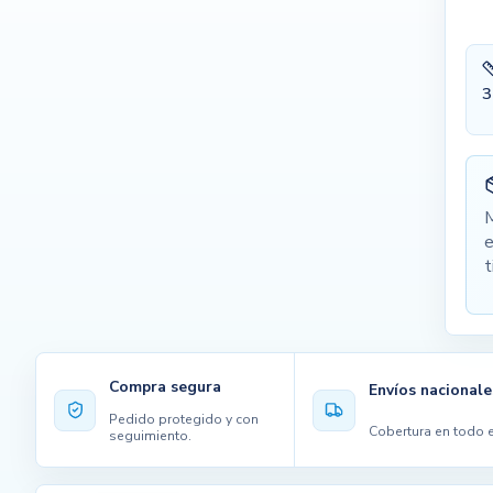
3
M
e
t
Compra segura
Envíos nacionale
Pedido protegido y con
Cobertura en todo e
seguimiento.