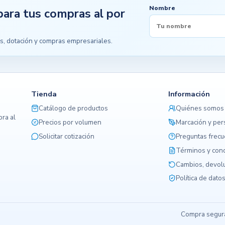
Nombre
para tus compras al por
s, dotación y compras empresariales.
Tienda
Información
Catálogo de productos
Quiénes somos
ra al
Precios por volumen
Marcación y per
Solicitar cotización
Preguntas frec
Términos y con
Cambios, devolu
Política de dato
Compra segura,