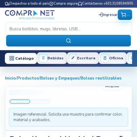
Despachos a todo el país
Compra segura
Contáctanos +6013108594905
...
Ingresar
Bebidas
Escritura
Oficina
Catálogo
Inicio
/
Productos
/
Bolsas y Empaques
/
Bolsas reutilizables
Ampliar
Imagen referencial. Solicita una muestra para confirmar color,
material y acabados.