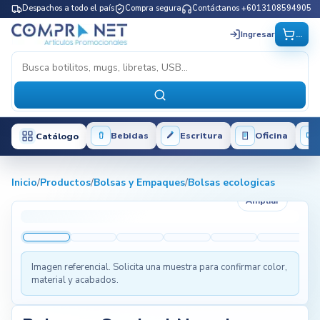
Despachos a todo el país
Compra segura
Contáctanos +6013108594905
...
Ingresar
Bebidas
Escritura
Oficina
Catálogo
Inicio
/
Productos
/
Bolsas y Empaques
/
Bolsas ecologicas
Ampliar
Imagen referencial. Solicita una muestra para confirmar color,
material y acabados.