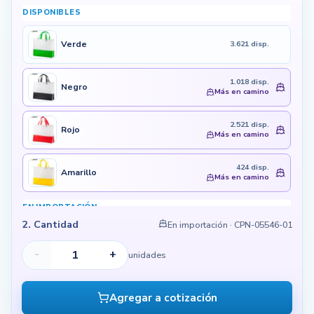
DISPONIBLES
Verde
3.621 disp.
1.018 disp.
Negro
Más en camino
2.521 disp.
Rojo
Más en camino
424 disp.
Amarillo
Más en camino
EN IMPORTACIÓN
2. Cantidad
En importación
· CPN-05546-01
En importación
Azul Rey
12 de ago de 26
-
+
unidades
En importación
Azul Claro
12 de ago de 26
Agregar a cotización