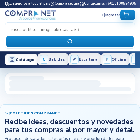
Despachos a todo el país
Compra segura
Contáctanos +6013108594905
...
Ingresar
Bebidas
Escritura
Oficina
Catálogo
BOLETINES COMPRANET
Recibe ideas, descuentos y novedades
para tus compras al por mayor y detal.
Productos destacados, categorías nuevas y oportunidades para