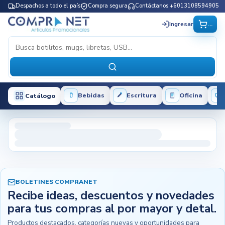
Despachos a todo el país
Compra segura
Contáctanos +6013108594905
...
Ingresar
Bebidas
Escritura
Oficina
Catálogo
BOLETINES COMPRANET
Recibe ideas, descuentos y novedades
para tus compras al por mayor y detal.
Productos destacados, categorías nuevas y oportunidades para