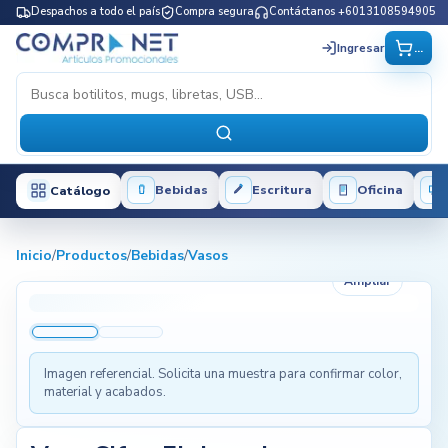
Despachos a todo el país
Compra segura
Contáctanos +6013108594905
...
Ingresar
Bebidas
Escritura
Oficina
Catálogo
Inicio
/
Productos
/
Bebidas
/
Vasos
Ampliar
Imagen referencial. Solicita una muestra para confirmar color,
material y acabados.