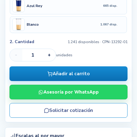
Azul Rey
665 disp.
Blanco
1.067 disp.
2. Cantidad
1.241 disponibles
· CPN-13292-01
-
+
unidades
Añadir al carrito
Asesoría por WhatsApp
Solicitar cotización
Escalas al por mayor