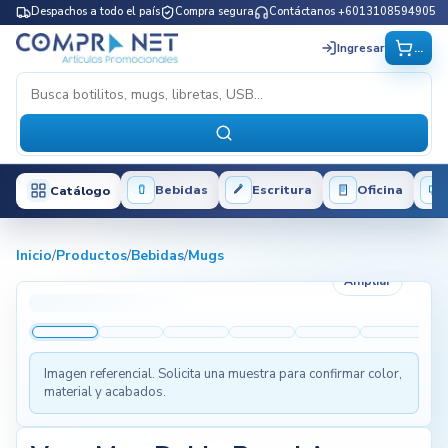
Despachos a todo el país
Compra segura
Contáctanos +6013108594905
...
Ingresar
Bebidas
Escritura
Oficina
Catálogo
Inicio
/
Productos
/
Bebidas
/
Mugs
Ampliar
Imagen referencial. Solicita una muestra para confirmar color,
material y acabados.