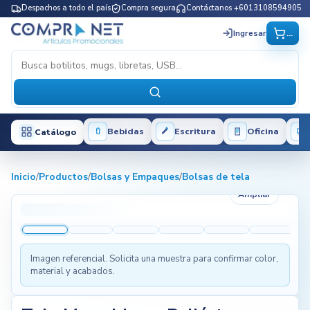
Despachos a todo el país
Compra segura
Contáctanos +6013108594905
...
Ingresar
Bebidas
Escritura
Oficina
Catálogo
Inicio
/
Productos
/
Bolsas y Empaques
/
Bolsas de tela
Ampliar
Imagen referencial. Solicita una muestra para confirmar color,
material y acabados.