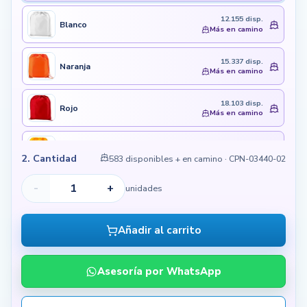
12.155 disp.
Blanco
Más en camino
15.337 disp.
Naranja
Más en camino
18.103 disp.
Rojo
Más en camino
8.835 disp.
Amarillo Claro
Más en camino
2. Cantidad
583 disponibles + en camino
· CPN-03440-02
EN IMPORTACIÓN
-
+
unidades
En importación
Azul Rey
06 de oct de 26
Añadir al carrito
En importación
Negro
26 de ago de 26
Asesoría por WhatsApp
En importación
Verde
26 de ago de 26