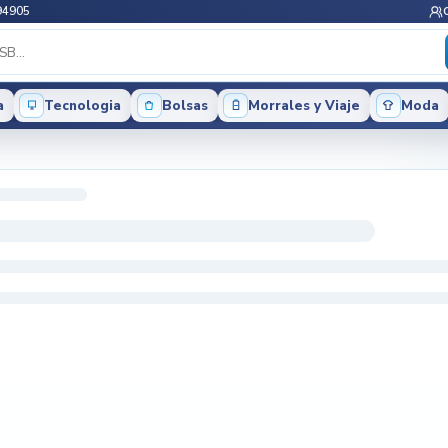
94905
a
Tecnologia
Bolsas
Morrales y Viaje
Moda