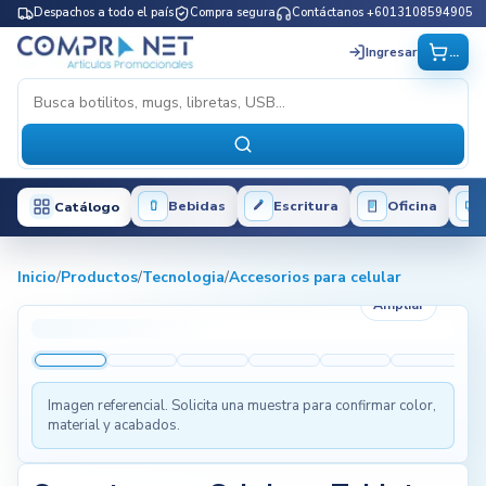
Despachos a todo el país
Compra segura
Contáctanos +6013108594905
...
Ingresar
Bebidas
Escritura
Oficina
Catálogo
Inicio
/
Productos
/
Tecnologia
/
Accesorios para celular
Ampliar
Imagen referencial. Solicita una muestra para confirmar color,
material y acabados.