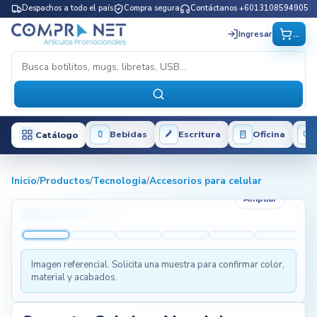
Despachos a todo el país
Compra segura
Contáctanos +6013108594905
...
Ingresar
Bebidas
Escritura
Oficina
Catálogo
Inicio
/
Productos
/
Tecnologia
/
Accesorios para celular
Ampliar
Imagen referencial. Solicita una muestra para confirmar color,
material y acabados.