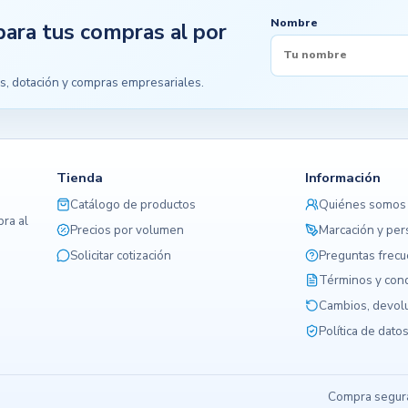
Nombre
para tus compras al por
s, dotación y compras empresariales.
Tienda
Información
Catálogo de productos
Quiénes somos
ra al
Precios por volumen
Marcación y per
Solicitar cotización
Preguntas frec
Términos y con
Cambios, devolu
Política de dato
Compra segura,