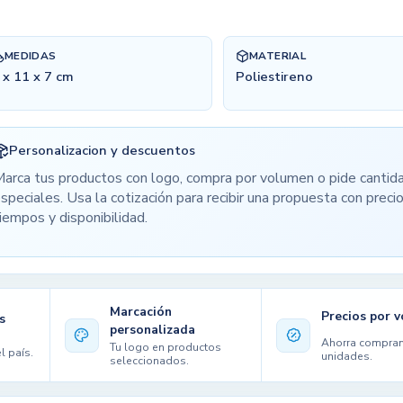
MEDIDAS
MATERIAL
 x 11 x 7 cm
Poliestireno
Personalizacion y descuentos
arca tus productos con logo, compra por volumen o pide cantid
speciales. Usa la cotización para recibir una propuesta con precio
iempos y disponibilidad.
Marcación
Precios por 
s
personalizada
Ahorra compra
Tu logo en productos
l país.
unidades.
seleccionados.