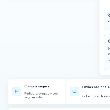
2
M
e
t
Compra segura
Envíos nacionale
Pedido protegido y con
Cobertura en todo e
seguimiento.