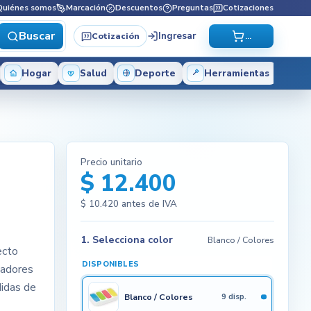
Quiénes somos
Marcación
Descuentos
Preguntas
Cotizaciones
Buscar
Ingresar
Cotización
...
Hogar
Salud
Deporte
Herramientas
Precio unitario
$ 12.400
$ 10.420
antes de IVA
1. Selecciona color
Blanco / Colores
ecto
DISPONIBLES
tadores
didas de
Blanco / Colores
9 disp.