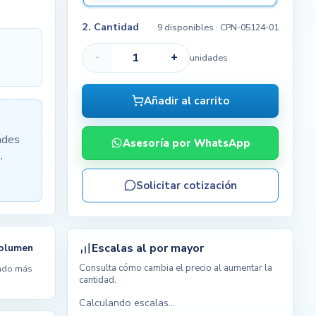
2. Cantidad
9 disponibles
· CPN-05124-01
-
+
unidades
Añadir al carrito
ades
Asesoría por WhatsApp
,
Solicitar cotización
Escalas al por mayor
volumen
Consulta cómo cambia el precio al aumentar la
ndo más
cantidad.
Calculando escalas...