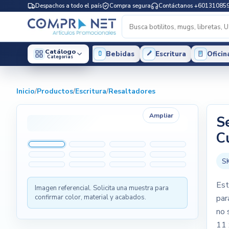
Despachos a todo el país
Compra segura
Contáctanos +60131085
Catálogo
Bebidas
Escritura
Oficin
Categorias
Inicio
/
Productos
/
Escritura
/
Resaltadores
Ampliar
S
C
S
Est
Imagen referencial. Solicita una muestra para
confirmar color, material y acabados.
par
no 
11 