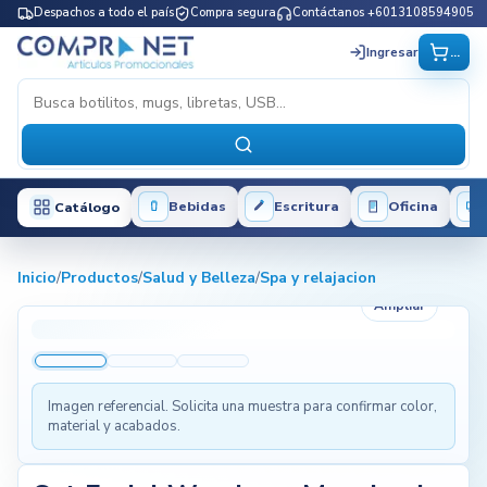
Despachos a todo el país
Compra segura
Contáctanos +6013108594905
...
Ingresar
Bebidas
Escritura
Oficina
Catálogo
Inicio
/
Productos
/
Salud y Belleza
/
Spa y relajacion
Ampliar
Imagen referencial. Solicita una muestra para confirmar color,
material y acabados.