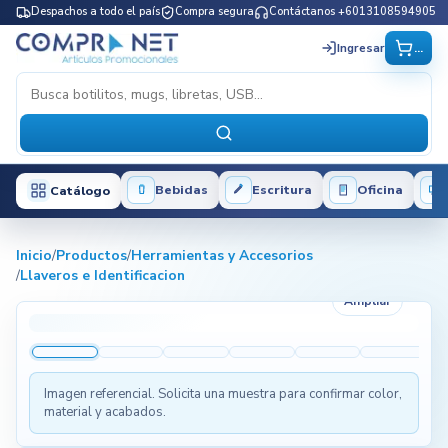
Despachos a todo el país
Compra segura
Contáctanos +6013108594905
...
Ingresar
Bebidas
Escritura
Oficina
Catálogo
Inicio
/
Productos
/
Herramientas y Accesorios
/
Llaveros e Identificacion
Ampliar
Imagen referencial. Solicita una muestra para confirmar color,
material y acabados.