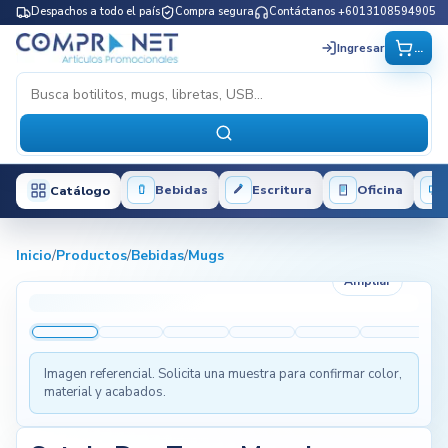
Despachos a todo el país
Compra segura
Contáctanos +6013108594905
...
Ingresar
Bebidas
Escritura
Oficina
Catálogo
Inicio
/
Productos
/
Bebidas
/
Mugs
Ampliar
Imagen referencial. Solicita una muestra para confirmar color,
material y acabados.