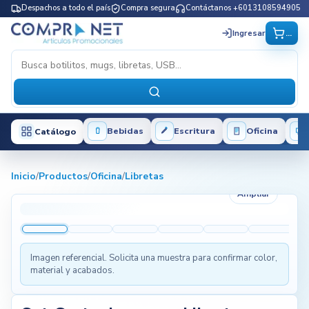
Despachos a todo el país
Compra segura
Contáctanos +6013108594905
...
Ingresar
Bebidas
Escritura
Oficina
Catálogo
Inicio
/
Productos
/
Oficina
/
Libretas
Ampliar
Imagen referencial. Solicita una muestra para confirmar color,
material y acabados.