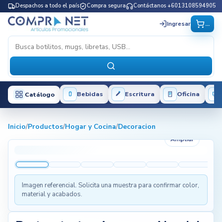
Despachos a todo el país
Compra segura
Contáctanos +6013108594905
...
Ingresar
Bebidas
Escritura
Oficina
Catálogo
Inicio
/
Productos
/
Hogar y Cocina
/
Decoracion
Ampliar
Imagen referencial. Solicita una muestra para confirmar color,
material y acabados.