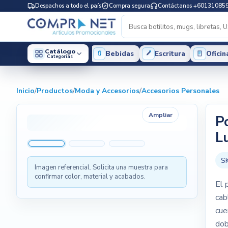
Despachos a todo el país
Compra segura
Contáctanos +60131085
Catálogo
Bebidas
Escritura
Oficin
Categorias
Inicio
/
Productos
/
Moda y Accesorios
/
Accesorios Personales
Ampliar
P
L
S
Imagen referencial. Solicita una muestra para
confirmar color, material y acabados.
El 
cab
cue
dob