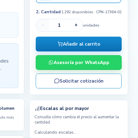
2. Cantidad
1.292 disponibles
· CPN-17364-02
-
+
unidades
Añadir al carrito
ades
Asesoría por WhatsApp
,
Solicitar cotización
Escalas al por mayor
volumen
Consulta cómo cambia el precio al aumentar la
ndo más
cantidad.
Calculando escalas...