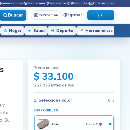
Quiénes somos
Marcación
Descuentos
Preguntas
Cotizaciones
Buscar
Ingresar
Cotización
...
Hogar
Salud
Deporte
Herramientas
s
Precio unitario
$ 33.100
$ 27.815
antes de IVA
1. Selecciona color
Gris
s y
DISPONIBLES
ente,
o. Su
Gris
1.292 disp.