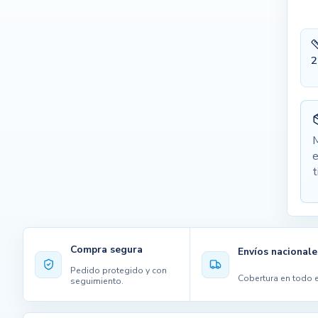
2
M
e
t
Compra segura
Envíos nacionale
Pedido protegido y con
Cobertura en todo e
seguimiento.