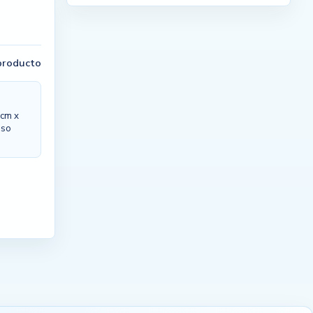
 producto
 cm x
eso