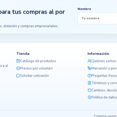
Nombre
para tus compras al por
s, dotación y compras empresariales.
Tienda
Información
Catálogo de productos
Quiénes somos
ra al
Precios por volumen
Marcación y per
Solicitar cotización
Preguntas frec
Términos y con
Cambios, devolu
Política de dato
Compra segura,