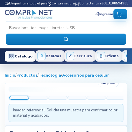
Despachos a todo el país
Compra segura
Contáctanos +6013108594905
...
Ingresar
Bebidas
Escritura
Oficina
Catálogo
Inicio
/
Productos
/
Tecnologia
/
Accesorios para celular
Ampliar
Imagen referencial. Solicita una muestra para confirmar color,
material y acabados.