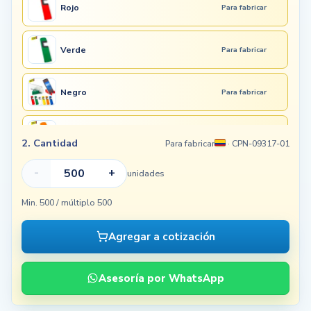
Rojo
Para fabricar
Verde
Para fabricar
Negro
Para fabricar
Naranja
Para fabricar
2. Cantidad
Para fabricar
· CPN-09317-01
-
+
unidades
Azul
Para fabricar
Min. 500 / múltiplo 500
Blanco
Para fabricar
Agregar a cotización
Asesoría por WhatsApp