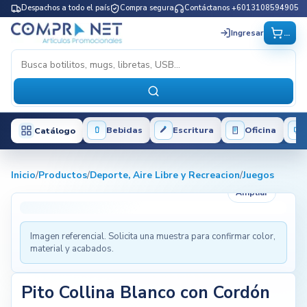
Despachos a todo el país
Compra segura
Contáctanos +6013108594905
...
Ingresar
Bebidas
Escritura
Oficina
Catálogo
Inicio
/
Productos
/
Deporte, Aire Libre y Recreacion
/
Juegos
Ampliar
Imagen referencial. Solicita una muestra para confirmar color,
material y acabados.
Pito Collina Blanco con Cordón