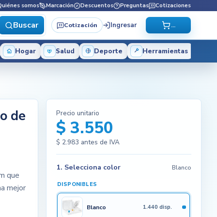
Quiénes somos
Marcación
Descuentos
Preguntas
Cotizaciones
Buscar
Ingresar
Cotización
...
Hogar
Salud
Deporte
Herramientas
co de
Precio unitario
$ 3.550
$ 2.983
antes de IVA
1. Selecciona color
Blanco
cm que
DISPONIBLES
na mejor
Blanco
1.440 disp.