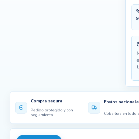
9
M
e
t
Compra segura
Envíos nacionale
Pedido protegido y con
Cobertura en todo e
seguimiento.