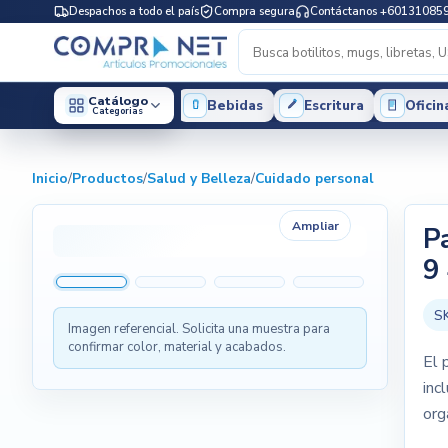
Despachos a todo el país
Compra segura
Contáctanos +60131085
Catálogo
Bebidas
Escritura
Oficin
Categorias
Inicio
/
Productos
/
Salud y Belleza
/
Cuidado personal
Ampliar
Pa
9
S
Imagen referencial. Solicita una muestra para
confirmar color, material y acabados.
El 
inc
org