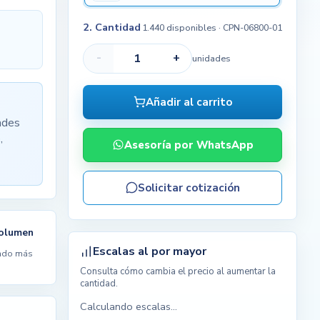
2. Cantidad
1.440 disponibles
· CPN-06800-01
-
+
unidades
Añadir al carrito
ades
,
Asesoría por WhatsApp
Solicitar cotización
volumen
Escalas al por mayor
ndo más
Consulta cómo cambia el precio al aumentar la
cantidad.
Calculando escalas...