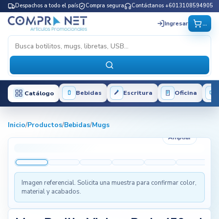
Despachos a todo el país
Compra segura
Contáctanos +6013108594905
...
Ingresar
Bebidas
Escritura
Oficina
Catálogo
Inicio
/
Productos
/
Bebidas
/
Mugs
Ampliar
Imagen referencial. Solicita una muestra para confirmar color,
material y acabados.