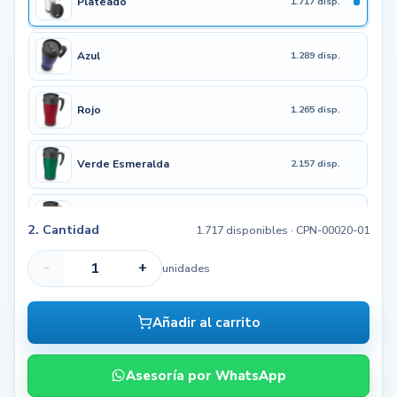
Plateado
1.717 disp.
Azul
1.289 disp.
Rojo
1.265 disp.
Verde Esmeralda
2.157 disp.
Negro
1.473 disp.
2. Cantidad
1.717 disponibles
· CPN-00020-01
-
+
unidades
Añadir al carrito
Asesoría por WhatsApp