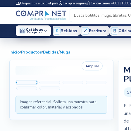
Despachos a todo el país
Compra segura
Contáctanos +60131085
Catálogo
Bebidas
Escritura
Oficin
Categorias
Inicio
/
Productos
/
Bebidas
/
Mugs
Ampliar
M
P
S
Imagen referencial. Solicita una muestra para
El 
confirmar color, material y acabados.
una
de 
alt