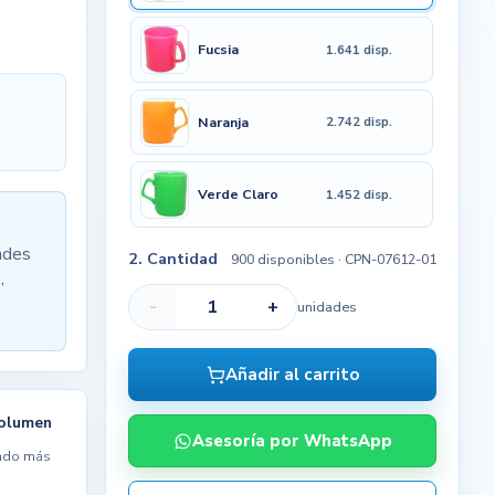
Fucsia
1.641 disp.
Naranja
2.742 disp.
Verde Claro
1.452 disp.
ades
2. Cantidad
900 disponibles
· CPN-07612-01
,
-
+
unidades
Añadir al carrito
volumen
Asesoría por WhatsApp
ndo más