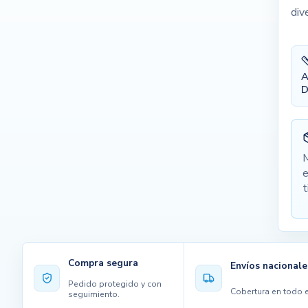
div
A
D
M
e
t
Compra segura
Envíos nacionale
Pedido protegido y con
Cobertura en todo e
seguimiento.