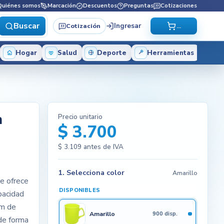
Quiénes somos
Marcación
Descuentos
Preguntas
Cotizaciones
Buscar
Ingresar
Cotización
...
Hogar
Salud
Deporte
Herramientas
n
Precio unitario
$ 3.700
$ 3.109
antes de IVA
1. Selecciona color
Amarillo
e ofrece
DISPONIBLES
pacidad
cm de
Amarillo
900 disp.
 de forma