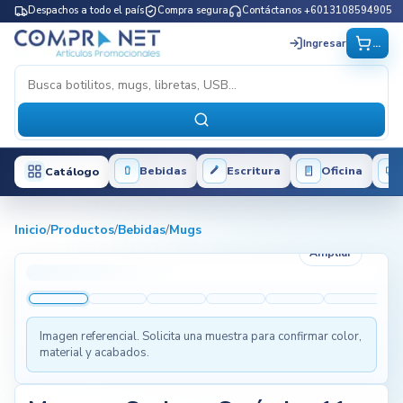
Despachos a todo el país
Compra segura
Contáctanos +6013108594905
...
Ingresar
Bebidas
Escritura
Oficina
Catálogo
Inicio
/
Productos
/
Bebidas
/
Mugs
Ampliar
Imagen referencial. Solicita una muestra para confirmar color,
material y acabados.