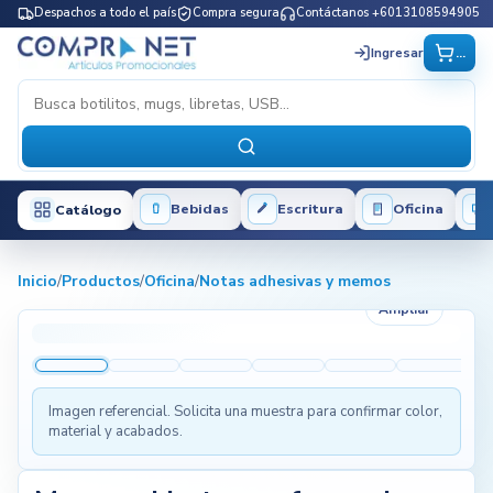
Despachos a todo el país
Compra segura
Contáctanos +6013108594905
...
Ingresar
Bebidas
Escritura
Oficina
Catálogo
Inicio
/
Productos
/
Oficina
/
Notas adhesivas y memos
Ampliar
Imagen referencial. Solicita una muestra para confirmar color,
material y acabados.