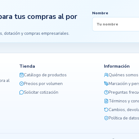
Nombre
para tus compras al por
s, dotación y compras empresariales.
Tienda
Información
Catálogo de productos
Quiénes somos
ra al
Precios por volumen
Marcación y per
Solicitar cotización
Preguntas frec
Términos y con
Cambios, devolu
Política de dato