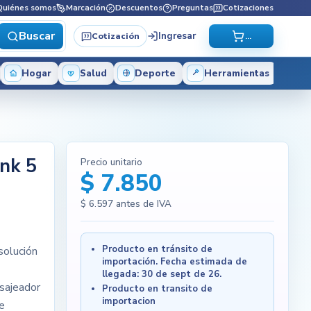
Quiénes somos
Marcación
Descuentos
Preguntas
Cotizaciones
Buscar
Ingresar
Cotización
...
Hogar
Salud
Deporte
Herramientas
nk 5
Precio unitario
$ 7.850
$ 6.597
antes de IVA
Producto en tránsito de
solución
importación. Fecha estimada de
llegada: 30 de sept de 26.
sajeador
Producto en transito de
importacion
de