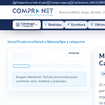
Despachos a todo el país
Compra segura
Contáctanos +60131085
Catálogo
Bebidas
Escritura
Oficin
Categorias
Inicio
/
Productos
/
Salud y Belleza
/
Spa y relajacion
Ampliar
M
C
S
Imagen referencial. Solicita una muestra para
confirmar color, material y acabados.
El 
per
erg
te 