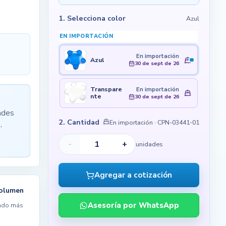
1. Selecciona color
Azul
EN IMPORTACIÓN
En importación
Azul
30 de sept de 26
Transpare
En importación
nte
30 de sept de 26
ades
2. Cantidad
En importación
· CPN-03441-01
,
-
+
unidades
Agregar a cotización
volumen
Asesoría por WhatsApp
ndo más