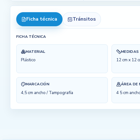
Ficha técnica
Tránsitos
FICHA TÉCNICA
MATERIAL
MEDIDAS
Plástico
12 cm x 12 
MARCACIÓN
ÁREA DE
4,5 cm ancho / Tampografía
4 5 cm anch