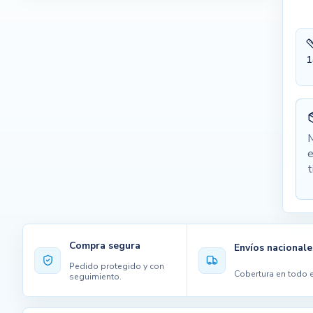
1
M
e
t
Compra segura
Envíos nacionale
Pedido protegido y con
Cobertura en todo e
seguimiento.