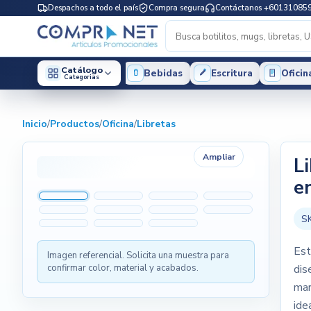
Despachos a todo el país
Compra segura
Contáctanos +60131085
Catálogo
Bebidas
Escritura
Oficin
Categorias
Inicio
/
Productos
/
Oficina
/
Libretas
Ampliar
L
e
S
Est
Imagen referencial. Solicita una muestra para
confirmar color, material y acabados.
dis
mar
ide