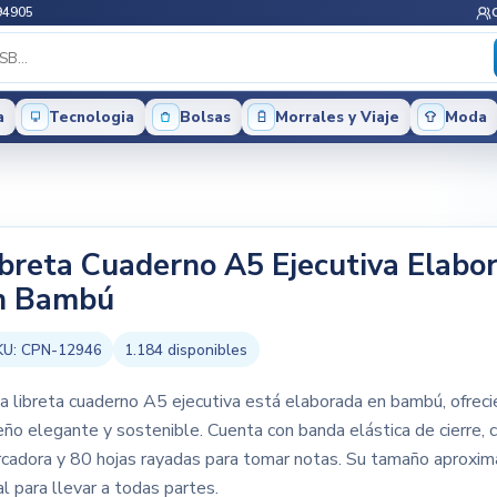
94905
a
Tecnologia
Bolsas
Morrales y Viaje
Moda
ibreta Cuaderno A5 Ejecutiva Elabo
n Bambú
KU:
CPN-12946
1.184
disponibles
a libreta cuaderno A5 ejecutiva está elaborada en bambú, ofrec
eño elegante y sostenible. Cuenta con banda elástica de cierre, c
cadora y 80 hojas rayadas para tomar notas. Su tamaño aproxi
al para llevar a todas partes.