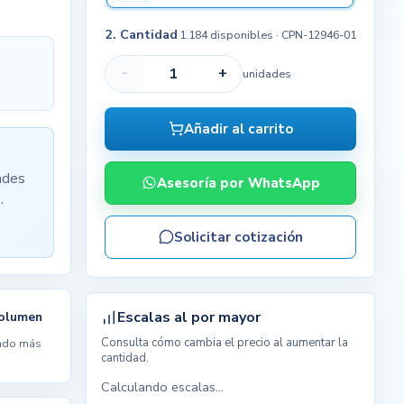
2. Cantidad
1.184 disponibles
· CPN-12946-01
-
+
unidades
Añadir al carrito
ades
Asesoría por WhatsApp
,
Solicitar cotización
Escalas al por mayor
volumen
Consulta cómo cambia el precio al aumentar la
ndo más
cantidad.
Calculando escalas...