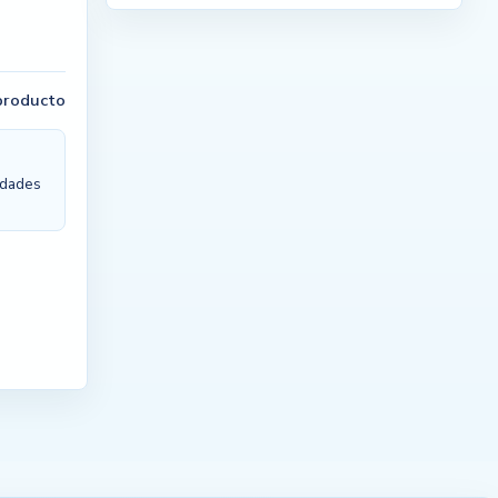
 producto
nidades