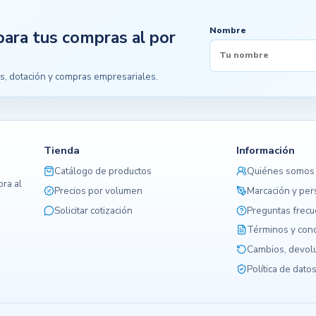
Nombre
para tus compras al por
s, dotación y compras empresariales.
Tienda
Información
Catálogo de productos
Quiénes somos
ra al
Precios por volumen
Marcación y per
Solicitar cotización
Preguntas frec
Términos y con
Cambios, devolu
Política de dato