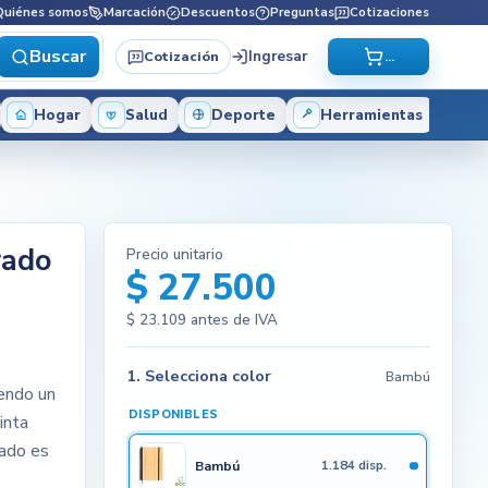
Quiénes somos
Marcación
Descuentos
Preguntas
Cotizaciones
Buscar
Ingresar
Cotización
...
Hogar
Salud
Deporte
Herramientas
rado
Precio unitario
$ 27.500
$ 23.109
antes de IVA
1. Selecciona color
Bambú
iendo un
DISPONIBLES
inta
mado es
Bambú
1.184 disp.