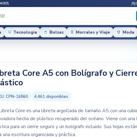
94905
a
Tecnologia
Bolsas
Morrales y Viaje
Moda
ibreta Core A5 con Bolígrafo y Cierr
lástico
KU:
CPN-16860
4.461
disponibles
Libreta Core es una libreta argollada de tamaño A5 con una cubi
ovadora hecha de plástico recuperado del océano. Viene con una
stica para un cierre seguro y un bolígrafo incluido. Sus hojas está
a una escritura organizada y práctica.