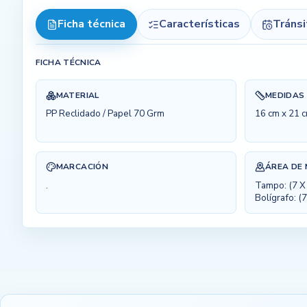
Ficha técnica
Características
Tráns
FICHA TÉCNICA
MATERIAL
MEDIDAS
PP Reclidado / Papel 70 Grm
16 cm x 21 c
MARCACIÓN
ÁREA DE
.
Tampo: (7 X 
Bolígrafo: (7