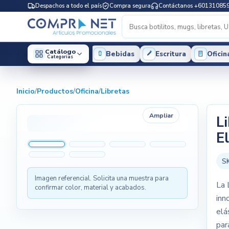
Despachos a todo el país
Compra segura
Contáctanos +60131085
Catálogo
Bebidas
Escritura
Oficin
Categorias
Inicio
/
Productos
/
Oficina
/
Libretas
Ampliar
L
E
S
Imagen referencial. Solicita una muestra para
La 
confirmar color, material y acabados.
inn
elá
par