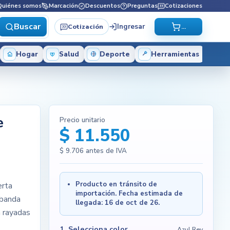
Quiénes somos
Marcación
Descuentos
Preguntas
Cotizaciones
Buscar
Ingresar
Cotización
...
Hogar
Salud
Deporte
Herramientas
e
Precio unitario
$ 11.550
$ 9.706
antes de IVA
Producto en tránsito de
erta
importación. Fecha estimada de
 banda
llegada: 16 de oct de 26.
n rayadas
1. Selecciona color
Azul Rey