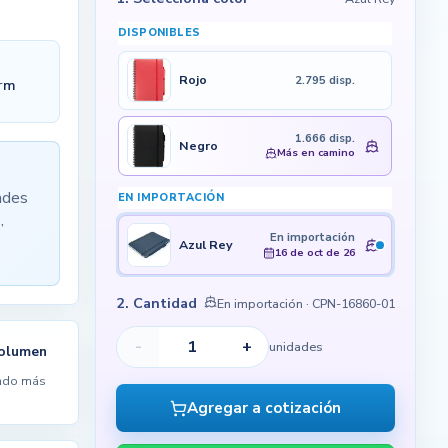
DISPONIBLES
Rojo
2.795 disp.
Grm
1.666 disp.
Negro
Más en camino
ades
EN IMPORTACIÓN
,
En importación
Azul Rey
16 de oct de 26
2. Cantidad
En importación
· CPN-16860-01
-
+
unidades
volumen
ndo más
Agregar a cotización