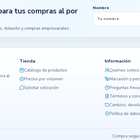
Nombre
para tus compras al por
s, dotación y compras empresariales.
Tienda
Información
Catálogo de productos
Quiénes somos
ra al
Precios por volumen
Marcación y per
Solicitar cotización
Preguntas frec
Términos y con
Cambios, devolu
Política de dato
Compra segura,