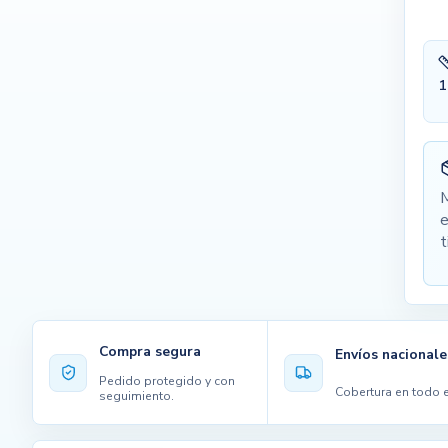
1
M
e
t
Compra segura
Envíos nacionale
Pedido protegido y con
Cobertura en todo e
seguimiento.