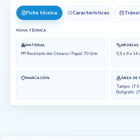
Ficha técnica
Características
Tráns
FICHA TÉCNICA
MATERIAL
MEDIDAS
PP Reciclado del Oceano / Papel 70 Grm
0,9 x 9 x 14
MARCACIÓN
ÁREA DE
.
Tampo: (7 X 
Bolígrafo: (7