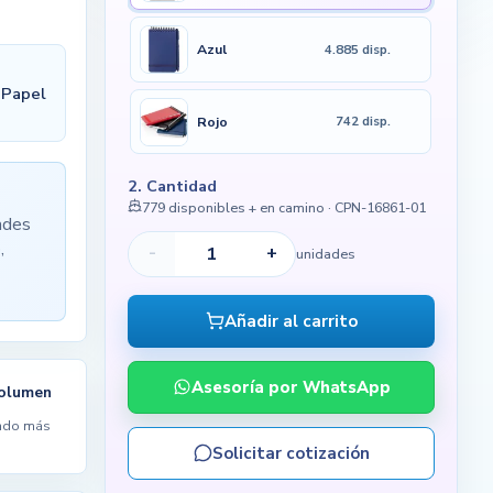
Azul
4.885 disp.
 Papel
Rojo
742 disp.
2. Cantidad
779 disponibles + en camino
· CPN-16861-01
ades
,
-
+
unidades
Añadir al carrito
Asesoría por WhatsApp
volumen
ndo más
Solicitar cotización