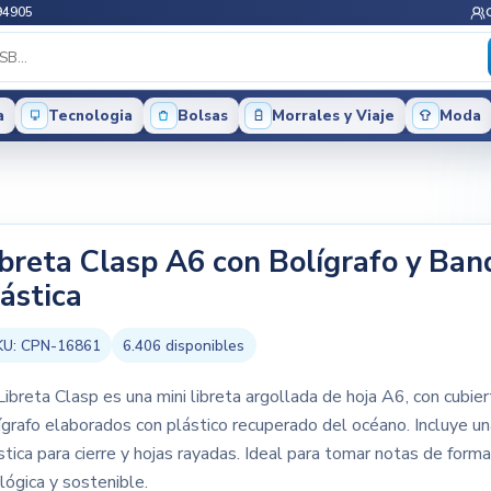
94905
a
Tecnologia
Bolsas
Morrales y Viaje
Moda
ibreta Clasp A6 con Bolígrafo y Ban
lástica
KU:
CPN-16861
6.406
disponibles
Libreta Clasp es una mini libreta argollada de hoja A6, con cubier
ígrafo elaborados con plástico recuperado del océano. Incluye u
stica para cierre y hojas rayadas. Ideal para tomar notas de form
lógica y sostenible.