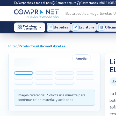
Despachos a todo el país
Compra segura
Contáctanos +60131085
Catálogo
Bebidas
Escritura
Oficin
Categorias
Inicio
/
Productos
/
Oficina
/
Libretas
Ampliar
L
E
S
La 
Imagen referencial. Solicita una muestra para
confirmar color, material y acabados.
bol
elá
eco