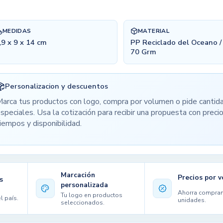
MEDIDAS
MATERIAL
,9 x 9 x 14 cm
PP Reciclado del Oceano /
70 Grm
Personalizacion y descuentos
arca tus productos con logo, compra por volumen o pide cantid
speciales. Usa la cotización para recibir una propuesta con precio
iempos y disponibilidad.
Marcación
Precios por 
s
personalizada
Ahorra compra
Tu logo en productos
l país.
unidades.
seleccionados.