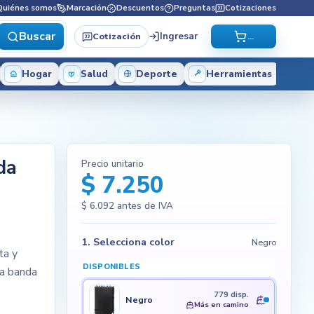
Quiénes somos
Marcación
Descuentos
Preguntas
Cotizaciones
Buscar
Ingresar
Cotización
...
Hogar
Salud
Deporte
Herramientas
da
Precio unitario
$ 7.250
$ 6.092
antes de IVA
1. Selecciona color
Negro
ta y
DISPONIBLES
na banda
a
779 disp.
Negro
Más en camino