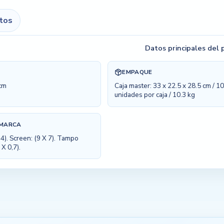
itos
Datos principales del
EMPAQUE
 cm
Caja master: 33 x 22.5 x 28.5 cm / 1
unidades por caja / 10.3 kg
 MARCA
4). Screen: (9 X 7). Tampo
 X 0,7).