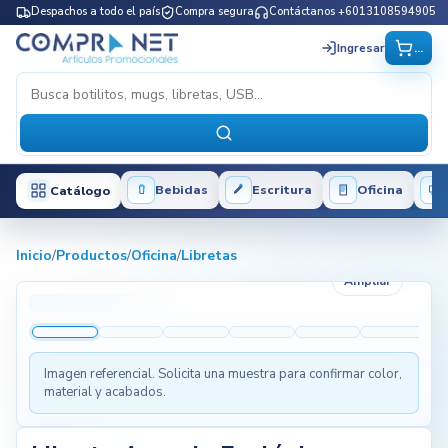
Despachos a todo el país
Compra segura
Contáctanos +6013108594905
...
Ingresar
Bebidas
Escritura
Oficina
Catálogo
Inicio
/
Productos
/
Oficina
/
Libretas
Ampliar
Imagen referencial. Solicita una muestra para confirmar color,
material y acabados.