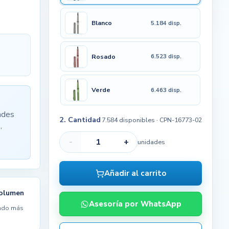
Blanco
5.184 disp.
Rosado
6.523 disp.
Verde
6.463 disp.
ades
2. Cantidad
7.584 disponibles
· CPN-16773-02
,
-
+
unidades
Añadir al carrito
volumen
Asesoría por WhatsApp
ndo más