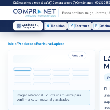
Despachos a todo el país
Compra segura
Contáctanos +60131085
Catálogo
Bebidas
Escritura
Oficin
Categorias
Inicio
/
Productos
/
Escritura
/
Lapices
Ampliar
L
M
S
El 
una
Imagen referencial. Solicita una muestra para
confirmar color, material y acabados.
pap
una