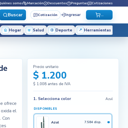
Quiénes somos
Marcación
Descuentos
Preguntas
Cotizaciones
Buscar
Ingresar
Cotización
...
Hogar
Salud
Deporte
Herramientas
 de
Precio unitario
$ 1.200
$ 1.008
antes de IVA
1. Selecciona color
Azul
ue ofrece
DISPONIBLES
 oxida el
. Con
Azul
7.584 disp.
ices