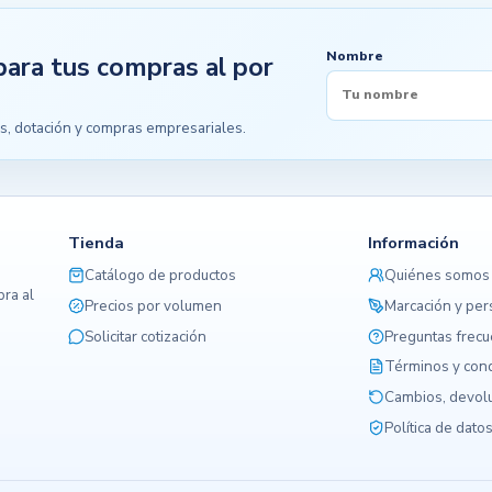
Nombre
para tus compras al por
s, dotación y compras empresariales.
Tienda
Información
Catálogo de productos
Quiénes somos
ra al
Precios por volumen
Marcación y per
Solicitar cotización
Preguntas frec
Términos y con
Cambios, devolu
Política de dato